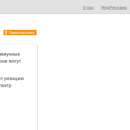
О нас
МедРеклама
Одноклассники
 иммунные
они могут
ют реакцию
пектр