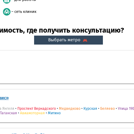
– сеть клиник
мость, где получить консультацию?
Выбрать метро
вис»
а Янгеля
•
Проспект Вернадского
•
Медведково
•
Курская
•
Беляево
•
Улица 190
Таганская
•
Авиамоторная
•
Митино