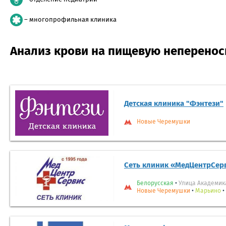
– многопрофильная клиника
Анализ крови на пищевую непереноси
Детская клиника "Фэнтези"
Новые Черемушки
Сеть клиник «МедЦентрСер
Белорусская
•
Улица Академик
Новые Черемушки
•
Марьино
•