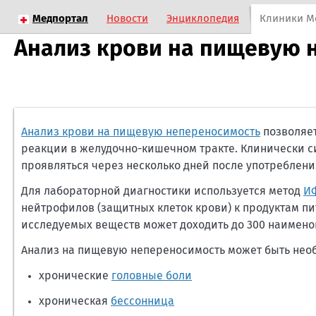
Медпортал
Новости
Энциклопедия
Клиники М
Анализ крови на пищевую 
Анализ крови на пищевую непереносимость
позволяет
реакции в желудочно-кишечном тракте. Клинически с
проявляться через несколько дней после употреблени
Для лабораторной диагностики используется метод
И
нейтрофилов (защитных клеток крови) к продуктам п
исследуемых веществ может доходить до 300 наимено
Анализ на пищевую непереносимость может быть необ
хронические
головные боли
хроническая
бессонница