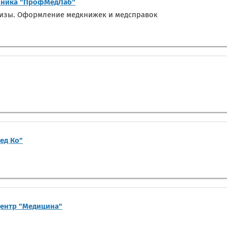
ника "ПрофМедЛаб"
лизы. Оформление медкнижек и медсправок
ед Ко"
центр "Медицина"