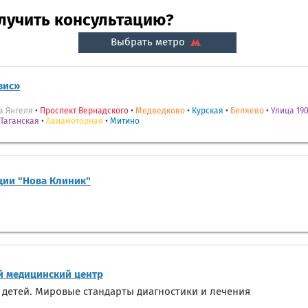
олучить консультацию?
Выбрать метро
вис»
а Янгеля
•
Проспект Вернадского
•
Медведково
•
Курская
•
Беляево
•
Улица 190
Таганская
•
Авиамоторная
•
Митино
ции "Нова Клиник"
 медицинский центр
 детей. Мировые стандарты диагностики и лечения