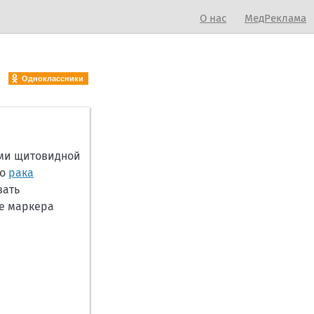
О нас
МедРеклама
Одноклассники
ами щитовидной
го
рака
вать
ве маркера