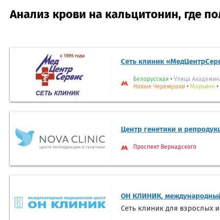
Анализ крови на кальцитонин, где п
Сеть клиник «МедЦентрСер
Белорусская
•
Улица Академик
Новые Черемушки
•
Марьино
•
Центр генетики и репродук
Проспект Вернадского
ОН КЛИНИК, международный
Сеть клиник для взрослых и