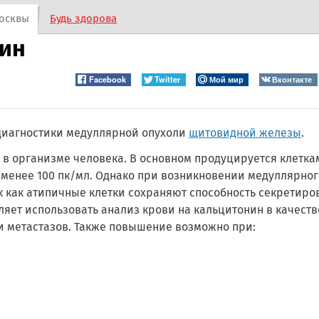
осквы
Будь здорова
нин
Facebook
Twitter
Мой мир
Вконтакте
 диагностики медуллярной опухоли
щитовидной железы
.
в организме человека. В основном продуцируется клетк
е менее 100 пк/мл. Однако при возникновении медуллярно
ак как атипичные клетки сохраняют способность секретиро
ляет использовать анализ крови на кальцитонин в качест
и метастазов. Также повышение возможно при: