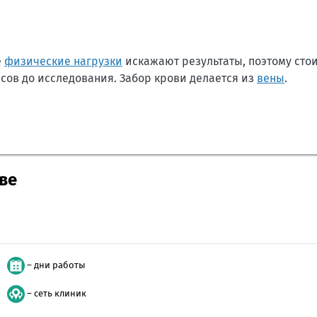
е
физические нагрузки
искажают результаты, поэтому стои
сов до исследования. Забор крови делается из
вены
.
ве
– дни работы
– сеть клиник