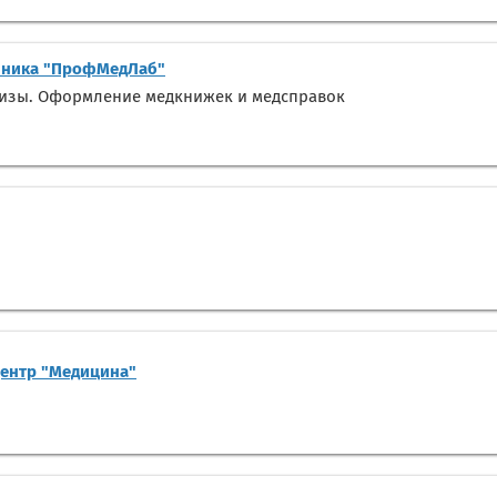
ника "ПрофМедЛаб"
лизы. Оформление медкнижек и медсправок
центр "Медицина"