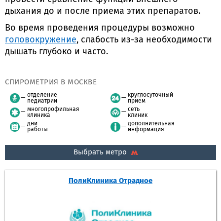
дыхания до и после приема этих препаратов.
Во время проведения процедуры возможно
головокружение
, слабость из-за необходимости
дышать глубоко и часто.
СПИРОМЕТРИЯ В МОСКВЕ
отделение
круглосуточный
педиатрии
приём
многопрофильная
сеть
клиника
клиник
дни
дополнительная
работы
информация
Выбрать метро
ПолиКлиника Отрадное