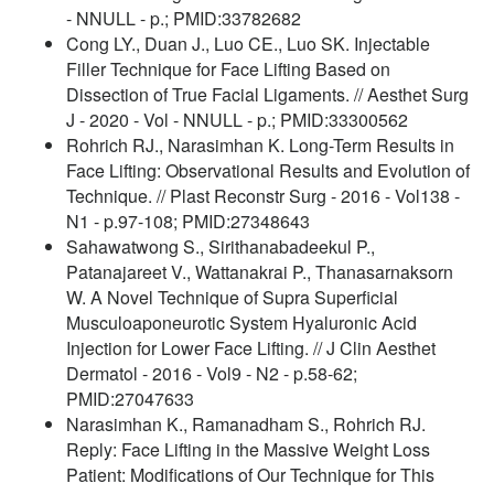
- NNULL - p.; PMID:33782682
Cong LY., Duan J., Luo CE., Luo SK. Injectable
Filler Technique for Face Lifting Based on
Dissection of True Facial Ligaments. // Aesthet Surg
J - 2020 - Vol - NNULL - p.; PMID:33300562
Rohrich RJ., Narasimhan K. Long-Term Results in
Face Lifting: Observational Results and Evolution of
Technique. // Plast Reconstr Surg - 2016 - Vol138 -
N1 - p.97-108; PMID:27348643
Sahawatwong S., Sirithanabadeekul P.,
Patanajareet V., Wattanakrai P., Thanasarnaksorn
W. A Novel Technique of Supra Superficial
Musculoaponeurotic System Hyaluronic Acid
Injection for Lower Face Lifting. // J Clin Aesthet
Dermatol - 2016 - Vol9 - N2 - p.58-62;
PMID:27047633
Narasimhan K., Ramanadham S., Rohrich RJ.
Reply: Face Lifting in the Massive Weight Loss
Patient: Modifications of Our Technique for This