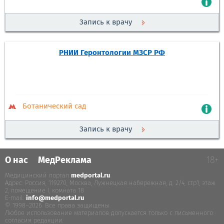
Запись к врачу
РНИИ Геронтологии МЗСР РФ
Ботанический сад
Запись к врачу
О нас
МедРеклама
18+
Медицинский портал
medportal.ru
.
Адрес: Россия, 119270, Москва, Лужнецкая набережная, д. 2/4, стр.1, этаж
2, помещение I, комната 18
E-mail:
info@medportal.ru
© 1998–2026. Все права защищены.
Любое использование материалов допускается только с письменного
согласия редакции.