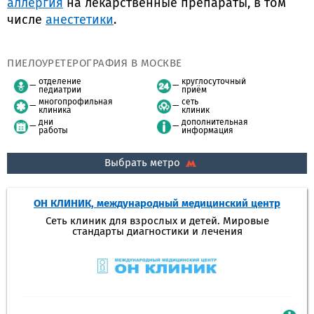
аллергия
на лекарственные препараты, в том
числе
анестетики
.
ПИЕЛОУРЕТЕРОГРАФИЯ В МОСКВЕ
отделение
круглосуточный
педиатрии
приём
многопрофильная
сеть
клиника
клиник
дни
дополнительная
работы
информация
Выбрать метро
ОН КЛИНИК, международный медицинский центр
Сеть клиник для взрослых и детей. Мировые
стандарты диагностики и лечения