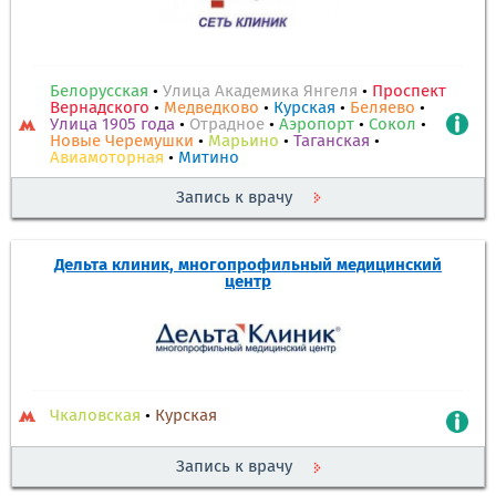
Белорусская
•
Улица Академика Янгеля
•
Проспект
Вернадского
•
Медведково
•
Курская
•
Беляево
•
Улица 1905 года
•
Отрадное
•
Аэропорт
•
Сокол
•
Новые Черемушки
•
Марьино
•
Таганская
•
Авиамоторная
•
Митино
Запись к врачу
Дельта клиник, многопрофильный медицинский
центр
Чкаловская
•
Курская
Запись к врачу