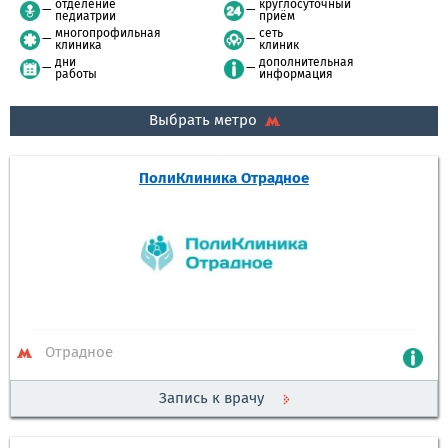
отделение
круглосуточный
педиатрии
приём
многопрофильная
сеть
клиника
клиник
дни
дополнительная
работы
информация
Выбрать метро
ПолиКлиника Отрадное
Отрадное
Запись к врачу