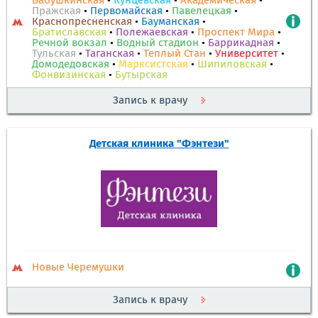
Бабушкинская
•
Кунцевская
•
Академическая
•
Пражская
•
Первомайская
•
Павелецкая
•
Краснопресненская
•
Бауманская
•
Братиславская
•
Полежаевская
•
Проспект Мира
•
Речной вокзал
•
Водный стадион
•
Баррикадная
•
Тульская
•
Таганская
•
Теплый Стан
•
Университет
•
Домодедовская
•
Марксистская
•
Шипиловская
•
Фонвизинская
•
Бутырская
Запись к врачу
Детская клиника "Фэнтези"
Новые Черемушки
Запись к врачу