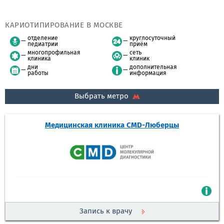
КАРИОТИПИРОВАНИЕ В МОСКВЕ
отделение
круглосуточный
педиатрии
приём
многопрофильная
сеть
клиника
клиник
дни
дополнительная
работы
информация
Выбрать метро
Медицинская клиника CMD-Люберцы
Запись к врачу