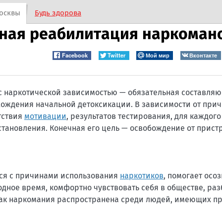
осквы
Будь здорова
ьная реабилитация наркоман
Facebook
Twitter
Мой мир
Вконтакте
с наркотической зависимостью — обязательная составля
охождения начальной детоксикации. В зависимости от прич
тствия
мотивации
, результатов тестирования, для каждого
тановления. Конечная его цель — освобождение от прист
ься с причинами использования
наркотиков
, помогает осо
одное время, комфортно чувствовать себя в обществе, раз
 как наркомания распространена среди людей, имеющих 