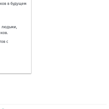
ков в будущем
и людьми,
иков.
тов с