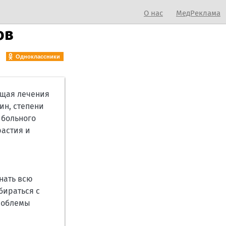
О нас
МедРеклама
ов
Одноклассники
ющая лечения
ин, степени
 больного
растия и
знать всю
бираться с
проблемы