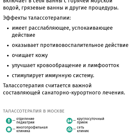
включает в себя ванны с горячей морской
водой, грязевые ванны и другие процедуры.
Эффекты талассотерапии:
имеет расслабляющее, успокаивающее
действие
оказывает противовоспалительное действие
очищает кожу
улучшает кровообращение и лимфоотток
стимулирует иммунную систему.
Талассотерапия считается важной
составляющей санаторно-курортного лечения.
ТАЛАССОТЕРАПИЯ В МОСКВЕ
отделение
круглосуточный
педиатрии
приём
многопрофильная
сеть
клиника
клиник