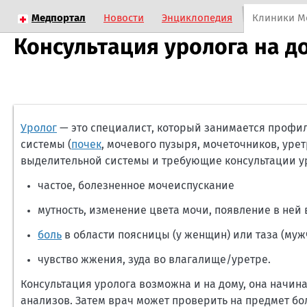
Медпортал
Новости
Энциклопедия
Клиники М
Консультация уролога на д
Уролог
— это специалист, который занимается профи
системы (
почек
, мочевого пузыря, мочеточников, ур
выделительной системы и требующие консультации у
частое, болезненное мочеиспускание
мутность, изменение цвета мочи, появление в ней
боль
в области поясницы (у женщин) или таза (му
чувство жжения, зуда во влагалище/уретре.
Консультация уролога возможна и на дому, она начи
анализов. Затем врач может проверить на предмет бо