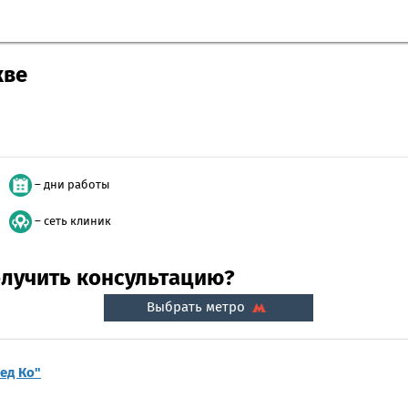
кве
– дни работы
– сеть клиник
получить консультацию?
Выбрать метро
ед Ко"