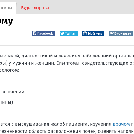
осквы
Будь здорова
ому
Facebook
Twitter
Мой мир
Вконтакте
лактикой, диагностикой и лечением заболеваний органов
етры) у мужчин и женщин. Симптомы, свидетельствующие о
рологом:
 включений
жчины)
нается с выслушивания жалоб пациента, изучения
врачом
п
лезненности область расположения почек, оценить напол