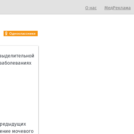
О нас
МедРеклама
Одноклассники
 выделительной
 заболеваниях
редыдущих
нение мочевого