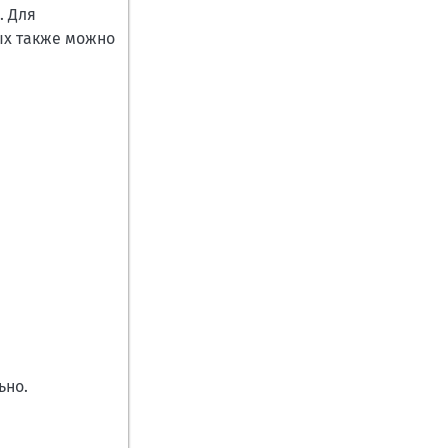
. Для
ых также можно
ьно.