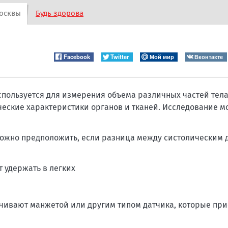
осквы
Будь здорова
Facebook
Twitter
Мой мир
Вконтакте
пользуется для измерения объема различных частей тела
ческие характеристики органов и тканей. Исследование м
 можно предположить, если разница между систолическим 
т удержать в легких
чивают манжетой или другим типом датчика, которые пр