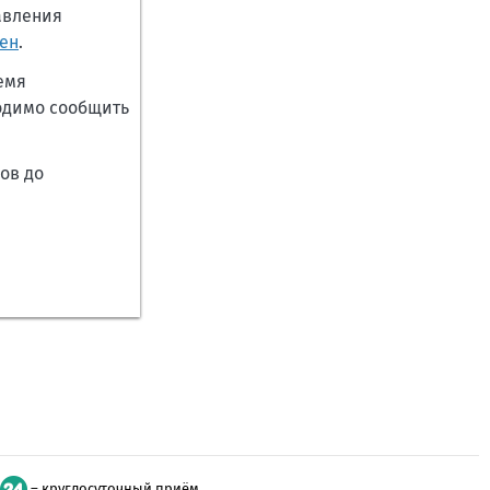
авления
ен
.
емя
ходимо сообщить
ов до
– круглосуточный приём