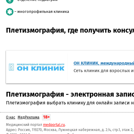
– многопрофильная клиника
Плетизмография, где получить конс
ОН КЛИНИК, международный
Сеть клиник для взрослых и
Плетизмография - электронная запис
Плетизмография выбрать клинику для онлайн записи на
18+
О нас
МедРеклама
Медицинский портал
medportal.ru
.
Адрес: Россия, 119270, Москва, Лужнецкая набережная, д. 2/4, стр.1, этаж 2