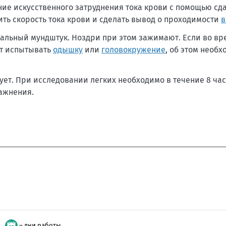
ие искусственного затруднения тока крови с помощью сд
ть скорость тока крови и сделать вывод о проходимости
в
альный мундштук. Ноздри при этом зажимают. Если во вр
ет испытывать
одышку
или
головокружение
, об этом необ
ует. При исследовании легких необходимо в течение 8 час
ражнения.
– дни работы