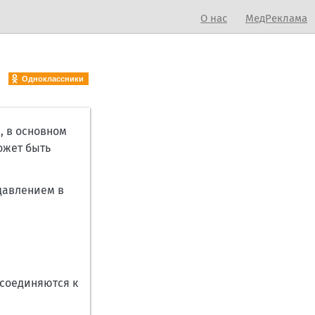
О нас
МедРеклама
Одноклассники
, в основном
ожет быть
давлением в
исоединяются к