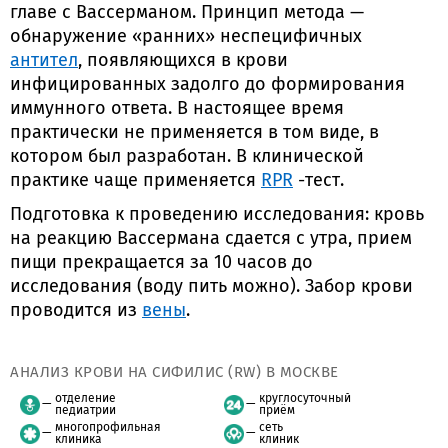
главе с Вассерманом. Принцип метода —
обнаружение «ранних» неспецифичных
антител
, появляющихся в крови
инфицированных задолго до формирования
иммунного ответа. В настоящее время
практически не применяется в том виде, в
котором был разработан. В клинической
практике чаще применяется
RPR
-тест.
Подготовка к проведению исследования: кровь
на реакцию Вассермана сдается с утра, прием
пищи прекращается за 10 часов до
исследования (воду пить можно). Забор крови
проводится из
вены
.
АНАЛИЗ КРОВИ НА СИФИЛИС (RW) В МОСКВЕ
отделение
круглосуточный
педиатрии
приём
многопрофильная
сеть
клиника
клиник