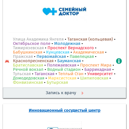
Улица Академика Янгеля
•
Таганская (кольцевая)
•
Октябрьское поле
•
Молодежная
•
Тимирязевская
•
Проспект Вернадского
•
Бабушкинская
•
Кунцевская
•
Академическая
•
Пражская
•
Первомайская
•
Павелецкая
•
Краснопресненская
•
Бауманская
•
Братиславская
•
Полежаевская
•
Проспект Мира
•
Речной вокзал
•
Водный стадион
•
Баррикадная
•
Тульская
•
Таганская
•
Теплый Стан
•
Университет
•
Домодедовская
•
Марксистская
•
Шипиловская
•
Фонвизинская
•
Бутырская
Запись к врачу
Инновационный сосудистый центр