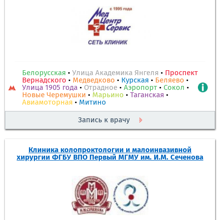
Белорусская
•
Улица Академика Янгеля
•
Проспект
Вернадского
•
Медведково
•
Курская
•
Беляево
•
Улица 1905 года
•
Отрадное
•
Аэропорт
•
Сокол
•
Новые Черемушки
•
Марьино
•
Таганская
•
Авиамоторная
•
Митино
Запись к врачу
Клиника колопроктологии и малоинвазивной
хирургии ФГБУ ВПО Первый МГМУ им. И.М. Сеченова