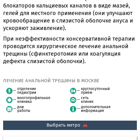
блокаторов кальциевых каналов в виде мазей,
гелей для местного применения (они улучшают
кровообращение в слизистой оболочке ануса и
ускоряют заживление).
При неэффективности консервативной терапии
проводится хирургическое лечение анальной
трещины (сфинктеротомия или коагуляция
дефекта слизистой оболочки).
ЛЕЧЕНИЕ АНАЛЬНОЙ ТРЕЩИНЫ В МОСКВЕ
отделение
круглосуточный
педиатрии
приём
многопрофильная
сеть
клиника
клиник
дни
дополнительная
работы
информация
Выбрать метро