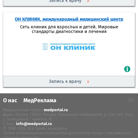
Запись к врачу
ОН КЛИНИК, международный медицинский центр
Сеть клиник для взрослых и детей. Мировые
стандарты диагностики и лечения
Запись к врачу
О нас
МедРеклама
18+
Медицинский портал
medportal.ru
.
Адрес: Россия, 119270, Москва, Лужнецкая набережная, д. 2/4, стр.1, этаж
2, помещение I, комната 18
E-mail:
info@medportal.ru
© 1998–2026. Все права защищены.
Любое использование материалов допускается только с письменного
согласия редакции.