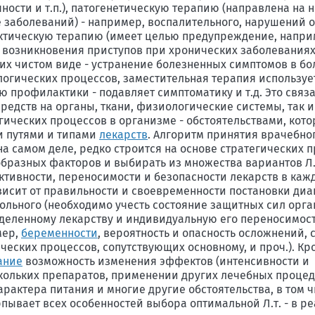
ечности и т.п.), патогенетическую терапию (направлена н
е заболеваний) - например, воспалительного, нарушений 
ктическую терапию (имеет целью предупреждение, напри
возникновения приступов при хронических заболеваниях)
их чистом виде - устранение болезненных симптомов в б
огических процессов, заместительная терапия используе
профилактики - подавляет симптоматику и т.д. Это связа
дств на органы, ткани, физиологические системы, так и
ических процессов в организме - обстоятельствами, кот
и путями и типами
лекарств
. Алгоритм принятия врачебно
на самом деле, редко строится на основе стратегических 
разных факторов и выбирать из множества вариантов Л.т
тивности, переносимости и безопасности лекарств в каж
висит от правильности и своевременности постановки диа
ольного (необходимо учесть состояние защитных сил орга
ределенному лекарству и индивидуальную его переносимос
мер,
беременности
, вероятность и опасность осложнений, 
еских процессов, сопутствующих основному, и проч.). Кро
ание
возможность изменения эффектов (интенсивности и
кольких препаратов, применении других лечебных процед
рактера питания и многие другие обстоятельства, в том 
пывает всех особенностей выбора оптимальной Л.т. - в р