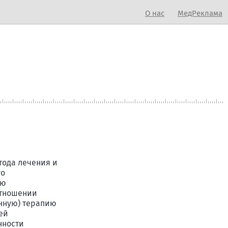
О нас
МедРеклама
тода лечения и
го
ию
отношении
инную) терапию
ей
нности