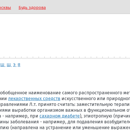
осквы
Будь здорова
Ш
Щ
Э
Я
 обобщенное наименование самого распространенного ме
ении
лекарственных средств
искусственного или природно
равлениями Л.т. принято считать: заместительную терап
ниями выработки организмом важных в функциональном 
в - например, при
сахарном диабете
), этиотропную (прич
чины заболевания - например, для подавления возбудител
апию (направлена на устранение или уменьшение выраже