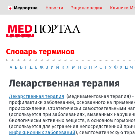
Медпортал
Новости
Энциклопедия
Клиники М
Словарь терминов
А
Б
В
Г
Д
Е
Ж
З
И
Й
К
Л
М
Н
О
П
Р
С
Т
У
Ф
Х
Ц
Ч
Лекарственная терапия
Лекарственная терапия
(медикаментозная терапия) -
профилактики заболеваний, основанного на примен
происхождения. Стратегически самостоятельными нап
(используется при заболеваниях, вызванных наруше
биологически активных веществ, в основном гормоно
(используется для устранения непосредственной при
инфекционных заболеваний
), симптоматическую тер