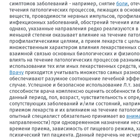
симптомов заболеваний - например, снятие
боли
, от
течения патологических процессов, лежащих в основ
веществ, проводимости нервных импульсов, профила
инфекционных заболеваний, обострений течения или 
однако, указанные направления редко реализуются в 
меньшей степени оказывает влияние на течение патол
профилактическими целями, а прием лекарств с целью 
множественным характером влияния лекарственных сре
взаимной связью основных биологических и физиолог
влиять на течение патологических процессов разным
использовании тех или иных лекарственных средств, 
Врачу
приходится учитывать множество самых разнооб
обеспечивают разумное соотношение лечебной эффек
случае. Успешное и безопасное использование Л.т. за
способности врача комплексно оценить особенности б
данный период, пол, возраст, чувствительность к оп
сопутствующих заболеваний и/или состояний, напри
приемом лекарств и их влиянием на течение патологич
опытный специалист обязательно принимает во
вним
направленности) при одновременном назначении нес
времени приема, зависимость от пищевого режима, ха
психический тип пациента. Данный перечень не исчер