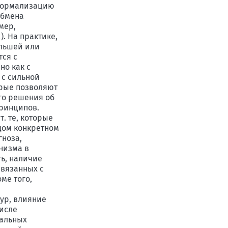
а нормализацию
обмена
мер,
. На практике,
ольшей или
тся с
но как с
 с сильной
орые позволяют
го решения об
принципов.
. те, которые
дом конкретном
гноза,
низма в
ть, наличие
связанных с
ме того,
ур, влияние
числе
еальных