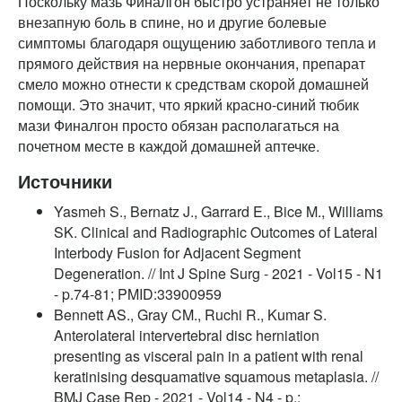
Поскольку мазь Финалгон быстро устраняет не только
внезапную боль в спине, но и другие болевые
симптомы благодаря ощущению заботливого тепла и
прямого действия на нервные окончания, препарат
смело можно отнести к средствам скорой домашней
помощи. Это значит, что яркий красно-синий тюбик
мази Финалгон просто обязан располагаться на
почетном месте в каждой домашней аптечке.
Источники
Yasmeh S., Bernatz J., Garrard E., Bice M., Williams
SK. Clinical and Radiographic Outcomes of Lateral
Interbody Fusion for Adjacent Segment
Degeneration. // Int J Spine Surg - 2021 - Vol15 - N1
- p.74-81; PMID:33900959
Bennett AS., Gray CM., Ruchi R., Kumar S.
Anterolateral intervertebral disc herniation
presenting as visceral pain in a patient with renal
keratinising desquamative squamous metaplasia. //
BMJ Case Rep - 2021 - Vol14 - N4 - p.;