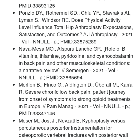
PMID:33893125
Ponzio DY., Rothermel SD., Chiu YF., Stavrakis AI.,
Lyman S., Windsor RE. Does Physical Activity
Level Influence Total Hip Arthroplasty Expectations,
Satisfaction, and Outcomes? // J Arthroplasty - 2021
- Vol - NNULL - p.; PMID:33875289
Nava-Mesa MO., Aispuru Lanche GR. [Role of B
vitamins, thiamine, pyridoxine, and cyanocobalamin
in back pain and other musculoskeletal conditions:
a narrative review]. // Semergen - 2021 - Vol -
NNULL - p.; PMID:33865694
Morlion B., Finco G., Aldington D., Überall M., Karra
R. Severe chronic low back pain: patient journey
from onset of symptoms to strong opioid treatments
in Europe. // Pain Manag - 2021 - Vol - NNULL - p.;
PMID:33847146
Moser M., Jost J., Nevzati E. Kyphoplasty versus
percutaneous posterior instrumentation for
osteoporotic vertebral fractures with posterior wall