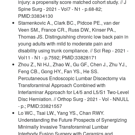
injury: a propensity score matched cohort study. // J
Spine Surg - 2021 - Vol7 - N1 - p.68-82;
PMID:33834130
Stamenkovic A., Clark BC., Pidcoe PE., van der
Veen SM., France CR., Russ DW., Kinser PA.,
Thomas JS. Distinguishing chronic low back pain in
young adults with mild to moderate pain and
disability using trunk compliance. // Sci Rep - 2021 -
Vol11 - N1 - p.7592; PMID:33828171
Zhou Z., Ni HJ., Zhao W., Gu GF., Chen J., Zhu YJ.,
Feng CB., Gong HY., Fan YS., He SS.
Percutaneous Endoscopic Lumbar Discectomy via
Transforaminal Approach Combined with
Interlaminar Approach for L4/5 and L5/S1 Two-Level
Disc Herniation. // Orthop Surg - 2021 - Vol - NNULL
- p.; PMID:33821557
Lo WC., Tsai LW., Yang YS., Chan RWY.
Understanding the Future Prospects of Synergizing
Minimally Invasive Transforaminal Lumbar
Interbody Fusion Surgery with Ceramics and