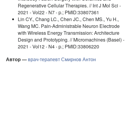
Regenerative Cellular Therapies. // Int J Mol Sci -
2021 - Vol22 - N7 - p.; PMID:33807361
Lin CY., Chang LC., Chen JC., Chen MS., Yu H.,
Wang MC. Pain-Administrable Neuron Electrode
with Wireless Energy Transmission: Architecture
Design and Prototyping. // Micromachines (Basel) -
2021 - Vol12 - N4 - p.; PMID:33806220
Автор —
врач-терапевт
Смирнов Антон