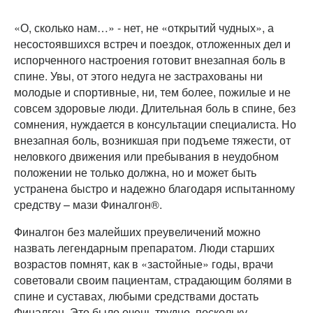
«О, сколько нам…» - нет, не «открытий чудных», а
несостоявшихся встреч и поездок, отложенных дел и
испорченного настроения готовит внезапная боль в
спине. Увы, от этого недуга не застрахованы ни
молодые и спортивные, ни, тем более, пожилые и не
совсем здоровые люди. Длительная боль в спине, без
сомнения, нуждается в консультации специалиста. Но
внезапная боль, возникшая при подъеме тяжести, от
неловкого движения или пребывания в неудобном
положении не только должна, но и может быть
устранена быстро и надежно благодаря испытанному
средству – мази Финалгон®.
Финалгон без малейших преувеличений можно
назвать легендарным препаратом. Люди старших
возрастов помнят, как в «застойные» годы, врачи
советовали своим пациентам, страдающим болями в
спине и суставах, любыми средствами достать
Финалгон. Это было очень трудно, поскольку