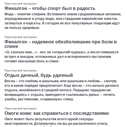
Партнерский материал
Финалгон – чтобы спорт был в радость
Мода – понятие спорное. Вспомните ножки средневековых китаянок,
изуродованные в угоду моде, или страдания европейских кокеток,
затянутых в корсеты. И сегодня не все популярные тенденции идут
на пользу здоровью.
Партнерский материал
Финалгон – надежное обезболивание при боли в
спине
«О, сколько нам…» - нет, не «открытий чудных», а несостоявшихся
встреч и поездок, отложенных дел и испорченного настроения
готовит внезапная боль в спине.
Партнерский материал
Отдых дачный, будь удачный
Весна – это любовь и шашлыки, или шашлыки и любовь – смотря,
кто в каком порядке предпочитает. Еще весна – это начало дачного
отдыха, неизбежного в средней полосе. Парадокс парадоксов:
возвращаясь с отдыха, приходится «зализывать раны» – лечить
ушибы, растяжения, «сорванную» спину.
Партнерский материал
Ожоги кожи: как справиться с последствиями
Ожог может быть результатом всего одной секунды
неосторожности. Дотронулись ли вы до раскаленного утюга,