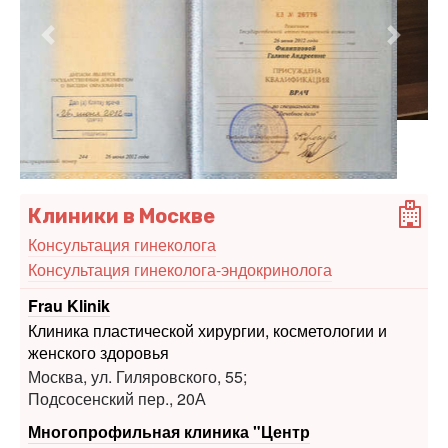
Предыдущий
Следу
Клиники в Москве
Консультация гинеколога
Консультация гинеколога-эндокринолога
Frau Klinik
Клиника пластической хирургии, косметологии и
женского здоровья
Москва, ул. Гиляровского, 55;
Подсосенский пер., 20А
Многопрофильная клиника "Центр
Эндохирургии и Литотрипсии"
Высокое качество медицинской помощи. На рынке
платных медуслуг уже 22 года