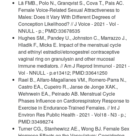
Lã FMB., Polo N., Granqvist S., Cova T., Pais AC.
Female Voice-Related Sexual Attractiveness to
Males: Does it Vary With Different Degrees of
Conception Likelihood? // J Voice - 2021 - Vol -
NNULL - p.; PMID:33678535
Hughes SM., Pandey U., Johnston C., Marrazzo J.,
Hladik F., Micks E. Impact of the menstrual cycle
and ethinyl estradiol/etonogestrel contraceptive
vaginal ring on granulysin and other mucosal
immune mediators. // Am J Reprod Immunol - 2021 -
Vol - NNULL - p.e13412; PMID:33641250
Rael B., Alfaro-Magallanes VM., Romero-Parra N.,
Castro EA., Cupeiro R., Janse de Jonge XAK.,
Wehrwein EA., Peinado AB. Menstrual Cycle
Phases Influence on Cardiorespiratory Response to
Exercise in Endurance-Trained Females. // Int J
Environ Res Public Health - 2021 - Vol18 - N3 - p.;
PMID:33498274
Turner CG., Stanhewicz AE., Wong BJ. Female Sex
Hormone Effects on the Vasculature: Considering