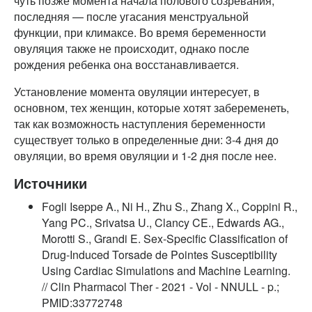
чуть позже момента начала полового созревания,
последняя — после угасания менструальной
функции, при климаксе. Во время беременности
овуляция также не происходит, однако после
рождения ребенка она восстанавливается.
Установление момента овуляции интересует, в
основном, тех женщин, которые хотят забеременеть,
так как возможность наступления беременности
существует только в определенные дни: 3-4 дня до
овуляции, во время овуляции и 1-2 дня после нее.
Источники
Fogli Iseppe A., Ni H., Zhu S., Zhang X., Coppini R.,
Yang PC., Srivatsa U., Clancy CE., Edwards AG.,
Morotti S., Grandi E. Sex-Specific Classification of
Drug-Induced Torsade de Pointes Susceptibility
Using Cardiac Simulations and Machine Learning.
// Clin Pharmacol Ther - 2021 - Vol - NNULL - p.;
PMID:33772748