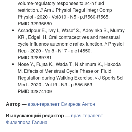
volume-regulatory responses to 24-h fluid
restriction. // Am J Physiol Regul Integr Comp
Physiol - 2020 - Vol319 - N5 - p.R560-R565;
PMID:32936680
Assadpour E., Ivry I., Wasef S., Adeyinka B., Murray
KR., Edgell H. Oral contraceptives and menstrual
cycle influence autonomic reflex function. // Physiol
Rep - 2020 - Vol8 - N17 - p.e14550;
PMID:32889781
Nose Y., Fujita K., Wada T., Nishimura K., Hakoda
M. Effects of Menstrual Cycle Phase on Fluid
Regulation during Walking Exercise. // J Sports Sci
Med - 2020 - Vol19 - N3 - p.556-563;
PMID:32874109
Автор —
врач-терапевт
Смирнов Антон
Выпускающий редактор —
врач-терапевт
Филиппова Галина