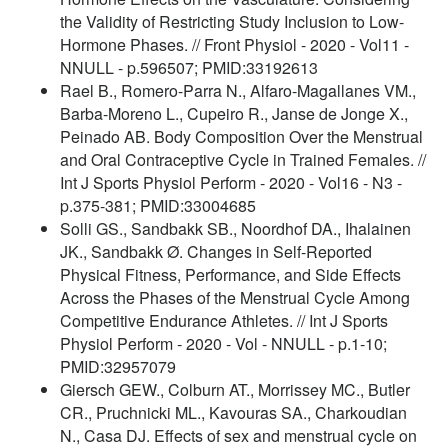
the Validity of Restricting Study Inclusion to Low-
Hormone Phases. // Front Physiol - 2020 - Vol11 -
NNULL - p.596507; PMID:33192613
Rael B., Romero-Parra N., Alfaro-Magallanes VM.,
Barba-Moreno L., Cupeiro R., Janse de Jonge X.,
Peinado AB. Body Composition Over the Menstrual
and Oral Contraceptive Cycle in Trained Females. //
Int J Sports Physiol Perform - 2020 - Vol16 - N3 -
p.375-381; PMID:33004685
Solli GS., Sandbakk SB., Noordhof DA., Ihalainen
JK., Sandbakk Ø. Changes in Self-Reported
Physical Fitness, Performance, and Side Effects
Across the Phases of the Menstrual Cycle Among
Competitive Endurance Athletes. // Int J Sports
Physiol Perform - 2020 - Vol - NNULL - p.1-10;
PMID:32957079
Giersch GEW., Colburn AT., Morrissey MC., Butler
CR., Pruchnicki ML., Kavouras SA., Charkoudian
N., Casa DJ. Effects of sex and menstrual cycle on