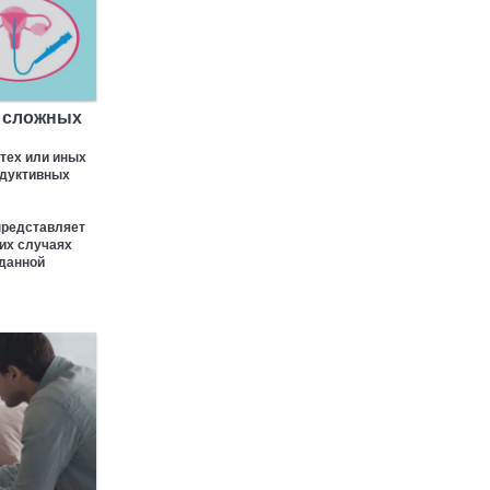
в сложных
 тех или иных
одуктивных
представляет
ких случаях
 данной