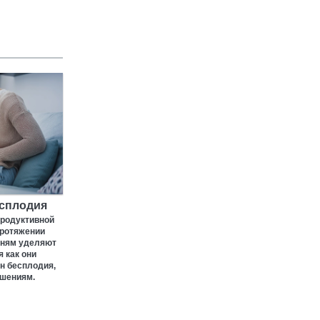
есплодия
родуктивной
протяжении
зням уделяют
я как они
н бесплодия,
ушениям.