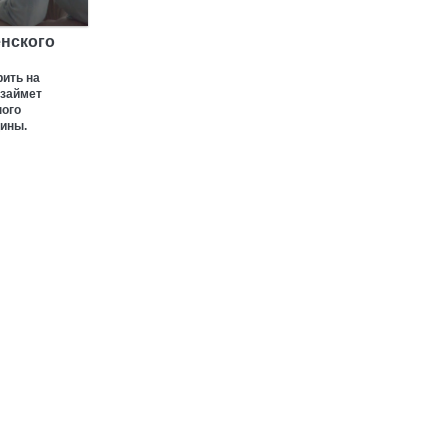
енского
рить на
 займет
ного
ины.