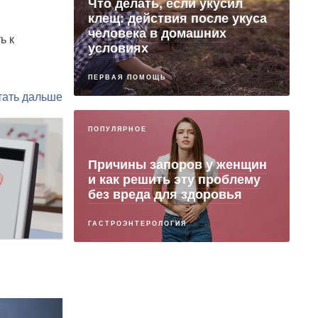
Что делать, если укусил
клещ: действия после укуса
человека в домашних
ь к
условиях
ПЕРВАЯ ПОМОЩЬ
ПОПУЛЯРНОЕ
Причины запоров у женщин
и как решить эту проблему
без вреда для здоровья
ГАСТРОЭНТЕРОЛОГИЯ