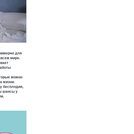
римерно для
 всем мире.
ывает
работы
торые можно
а жизни.
у бесплодия,
вы шансы у
и.