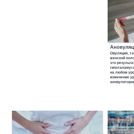
Ановуляц
Овуляция, т.
женской поло
это результа
гипоталамуса
на любом ур
изменение ур
ановуляторн