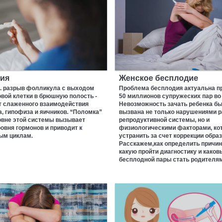
ия
Женское бесплодие
е. разрыв фолликула с выходом
Проблема бесплодия актуальна п
вой клетки в брюшную полость -
50 миллионов супружеских пар во
т слаженного взаимодействия
Невозможность зачать ребенка б
, гипофиза и яичников. “Поломка”
вызвана не только нарушениями 
овне этой системы вызывает
репродуктивной системы, но и
овня гормонов и приводит к
физиологическими факторами, ко
ым циклам.
устранить за счет коррекции образ
Расскажем,как определить причин
какую пройти диагностику и како
бесплодной пары стать родителям