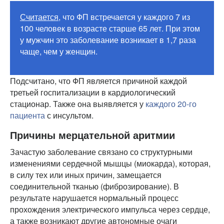
Считается
, что ФП встречается у каждого 7 из
100 человек в возрасте старше 65 лет. При этом
у мужчин это заболевание возникает в 1,7 раза
чаще, чем у женщин.
Подсчитано, что ФП является причиной каждой
третьей госпитализации в кардиологический
стационар. Также она выявляется у
каждого 20-го
пациента
с инсультом.
Причины мерцательной аритмии
Зачастую заболевание связано со структурными
изменениями сердечной мышцы (миокарда), которая,
в силу тех или иных причин, замещается
соединительной тканью (фиброзирование). В
результате нарушается нормальный процесс
прохождения электрического импульса через сердце,
а также возникают другие автономные очаги