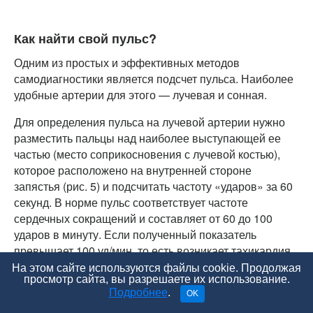
Как найти свой пульс?
Одним из простых и эффективных методов
самодиагностики является подсчет пульса. Наиболее
удобные артерии для этого — лучевая и сонная.
Для определения пульса на лучевой артерии нужно
разместить пальцы над наиболее выступающей ее
частью (место соприкосновения с лучевой костью),
которое расположено на внутренней стороне
запястья (рис. 5) и подсчитать частоту «ударов» за 60
секунд. В норме пульс соответствует частоте
сердечных сокращений и составляет от 60 до 100
ударов в минуту. Если полученный показатель
превышает 100 уд/мин, то есть возникает тахикардия
без предварительной физической или эмоциональной
На этом сайте используются файлы cookie. Продолжая
просмотр сайта, вы разрешаете их использование.
нагрузки, это свидетельствует о развитии аритмии.
Подробнее
.
OK
Также пульс можно определять при помощи сонной