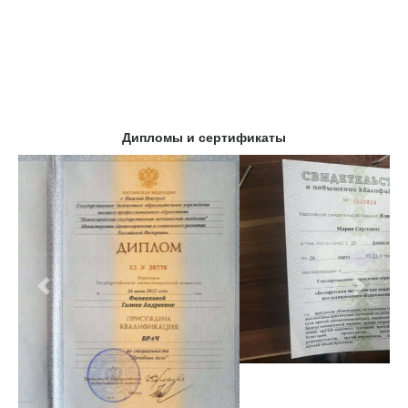
Дипломы и сертификаты
Предыдущий
Следу
Клиники в Москве