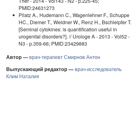
Ther - 2014 - Vol143 - N2 - p.225-45;
PMID:24631273
Pilatz A., Hudemann C., Wagenlehner F., Schuppe
HC., Diemer T., Weidner W., Renz H., Bschleipfer T.
[Seminal cytokines: is quantification useful in
urogenital disorders?]. // Urologe A - 2013 - Vol52 -
N3 - p.359-66; PMID:23429883
Автор —
врач-терапевт
Смирнов Антон
Выпускающий редактор —
врач-исследователь
Клим Наталия