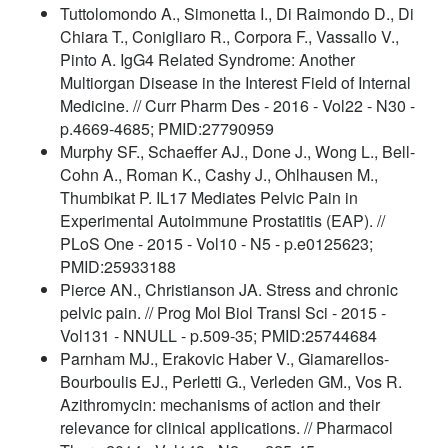
Tuttolomondo A., Simonetta I., Di Raimondo D., Di
Chiara T., Conigliaro R., Corpora F., Vassallo V.,
Pinto A. IgG4 Related Syndrome: Another
Multiorgan Disease in the Interest Field of Internal
Medicine. // Curr Pharm Des - 2016 - Vol22 - N30 -
p.4669-4685; PMID:27790959
Murphy SF., Schaeffer AJ., Done J., Wong L., Bell-
Cohn A., Roman K., Cashy J., Ohlhausen M.,
Thumbikat P. IL17 Mediates Pelvic Pain in
Experimental Autoimmune Prostatitis (EAP). //
PLoS One - 2015 - Vol10 - N5 - p.e0125623;
PMID:25933188
Pierce AN., Christianson JA. Stress and chronic
pelvic pain. // Prog Mol Biol Transl Sci - 2015 -
Vol131 - NNULL - p.509-35; PMID:25744684
Parnham MJ., Erakovic Haber V., Giamarellos-
Bourboulis EJ., Perletti G., Verleden GM., Vos R.
Azithromycin: mechanisms of action and their
relevance for clinical applications. // Pharmacol