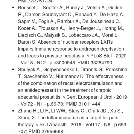
PMID:33751724
Bousset L., Septier A., Bunay J., Voisin A., Guiton
R., Damon-Soubeyrant C., Renaud Y., De Haze A.,
Sapin V., Fogli A., Rambur A., De Joussineau C.,
Kocer A., Trousson A., Henry-Berger J., Höring M.,
Liebisch G., Matysik S., Lobaccaro JA., Morel L.,
Baron S. Absence of nuclear receptors LXRs
impairs immune response to androgen deprivation
and leads to prostate neoplasia. // PLoS Biol - 2020
- Vol18 - N12 - p.e3000948; PMID:33284790
Shulyak A., Gorpynchenko I., Drannik G., Poroshina
T., Savchenko V., Nurimanov K. The effectiveness
of the combination of rectal electrostimulation and
an antidepressant in the treatment of chronic
abacterial prostatitis. // Cent European J Urol - 2019
- Vol72 - N1 - p.66-70; PMID:31011444
Zhang H., Li F., Li WW., Stary C., Clark JD., Xu S.,
Xiong X. The inflammasome as a target for pain
therapy. // Br J Anaesth - 2016 - Vol117 - N6 - p.693-
707; PMID:27956668