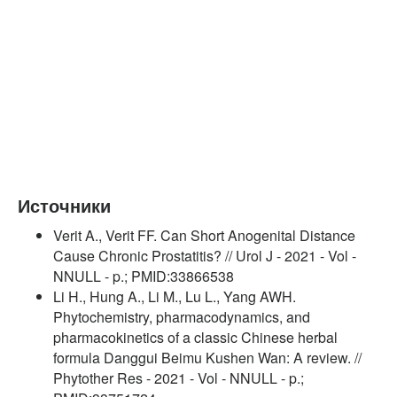
Источники
Verit A., Verit FF. Can Short Anogenital Distance
Cause Chronic Prostatitis? // Urol J - 2021 - Vol -
NNULL - p.; PMID:33866538
Li H., Hung A., Li M., Lu L., Yang AWH.
Phytochemistry, pharmacodynamics, and
pharmacokinetics of a classic Chinese herbal
formula Danggui Beimu Kushen Wan: A review. //
Phytother Res - 2021 - Vol - NNULL - p.;