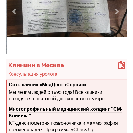
Предыдущий
Следу
Клиники в Москве
Консультация уролога
Сеть клиник «МедЦентрСервис»
Мы лечим людей с 1995 года! Все клиники
находятся в шаговой доступности от метро.
Многопрофильный медицинский холдинг "СМ-
Клиника"
КТ-денситометрия позвоночника и маммография
при менопаузе. Программа «Check Up.
Гинекология"
+7 (495) 290-95-35 Круглосуточно