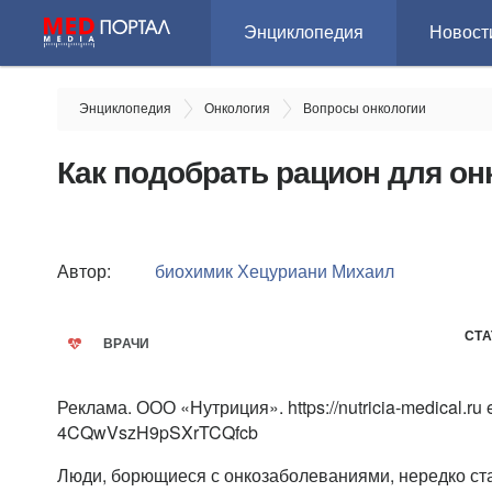
Энциклопедия
Новост
Энциклопедия
Онкология
Вопросы онкологии
Как подобрать рацион для он
Автор:
биохимик
Хецуриани Михаил
СТА
ВРАЧИ
Реклама. ООО «Нутриция». https://nutricia-medical.ru e
4CQwVszH9pSXrTCQfcb
Люди, борющиеся с онкозаболеваниями, нередко ст