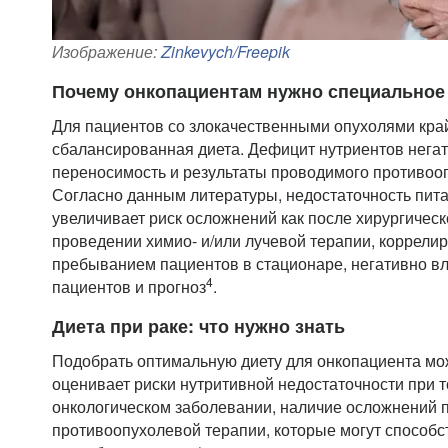
Изображение:
Zinkevych/Freepik
Почему онкопациентам нужно специальное
Для пациентов со злокачественными опухолями кр
сбалансированная диета. Дефицит нутриентов негат
переносимость и результаты проводимого противоо
Согласно данным литературы, недостаточность пит
увеличивает риск осложнений как после хирургическо
проведении химио- и/или лучевой терапии, коррели
пребыванием пациентов в стационаре, негативно вл
4
пациентов и прогноз
.
Диета при раке: что нужно знать
Подобрать оптимальную диету для онкопациента мож
оценивает риски нутритивной недостаточности при 
онкологическом заболевании, наличие осложнений
противоопухолевой терапии, которые могут способ