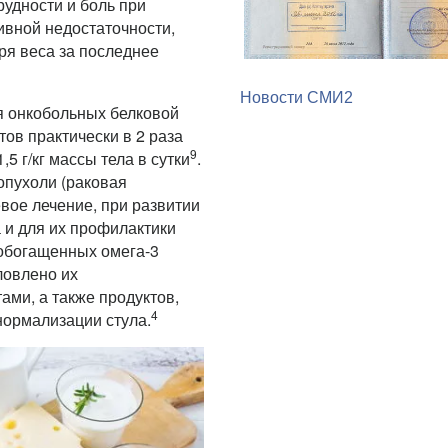
рудности и боль при
тивной недостаточности,
еря веса за последнее
Новости СМИ2
я онкобольных белковой
ов практически в 2 раза
9
5 г/кг массы тела в сутки
.
опухоли (раковая
вое лечение, при развитии
 и для их профилактики
обогащенных омега-3
ловлено их
ми, а также продуктов,
4
ормализации стула.