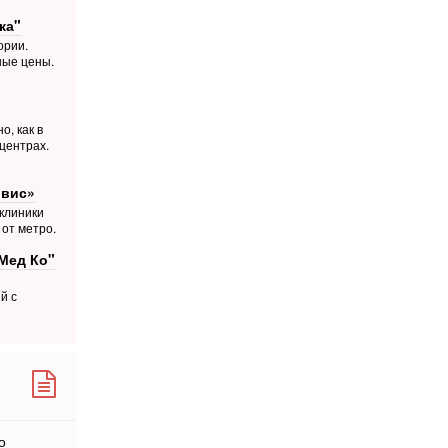
ка"
ории.
ные цены.
о, как в
центрах.
рвис»
 клиники
 от метро.
Мед Ко"
й с
о