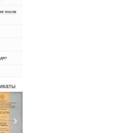
ия после
ядят
икаты
Следующий