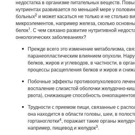
недостатка в организме питательных веществ. Пов
нутриентах развивается по меньшей мере у половин
2
больных
и может касаться не только и не столько в
микроэлементов, например железа, сколько основных
1
белок
. С чем связано развитие нутритивной недост
онкологических заболеваниях?
Прежде всего это изменение метаболизма, свя
паранеопластическим влиянием опухоли. Нар
белков, жиров и углеводов, в частности, в орг
процессы расщепления белков и жиров и снижа
Побочные эффекты противоопухолевого лечен
воспаление слизистой оболочки желудочно-кише
рвота), снижающие способность онкопациенто
Трудности с приемом пищи, связанные с распо
она находится в области головы, шеи, в полости
4
гортаноглотки
, поражает такие органы желудоч
3
например, пищевод и желудок
.