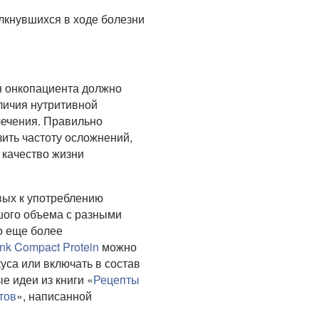
лкнувшихся в ходе болезни
н онкопациента должно
личия нутритивной
лечения. Правильно
ить частоту осложнений,
 качество жизни
вых к употреблению
ого объема с разными
о еще более
ink Compact Protein
можно
уса или включать в состав
 идеи из книги «
Рецепты
тов
», написанной