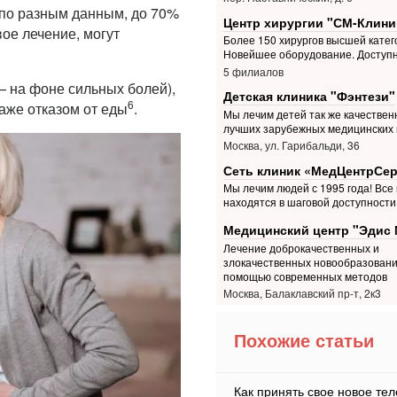
 по разным данным, до 70%
Центр хирургии "СМ-Клини
ое лечение, могут
Более 150 хирургов высшей катег
Новейшее оборудование. Доступ
5 филиалов
 на фоне сильных болей),
Детская клиника "Фэнтези"
6
же отказом от еды
.
Мы лечим детей так же качественн
лучших зарубежных медицинских 
Москва, ул. Гарибальди, 36
Сеть клиник «МедЦентрСе
Мы лечим людей с 1995 года! Все
находятся в шаговой доступности
Медицинский центр "Эдис 
Лечение доброкачественных и
злокачественных новообразовани
помощью современных методов
Москва, Балаклавский пр-т, 2к3
Похожие статьи
Как принять свое новое тел