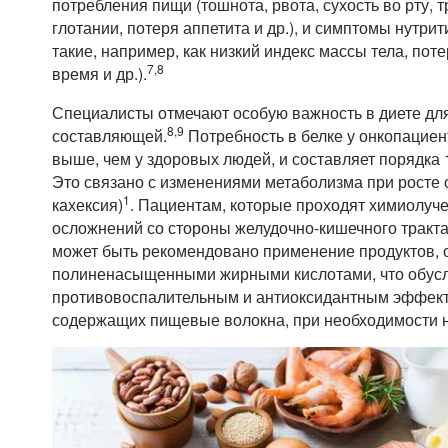
потребления пищи (тошнота, рвота, сухость во рту, т
глотании, потеря аппетита и др.), и симптомы нутри
такие, например, как низкий индекс массы тела, пот
7,8
время и др.).
Специалисты отмечают особую важность в диете дл
8,9
составляющей.
Потребность в белке у онкопациент
выше, чем у здоровых людей, и составляет порядка 1,
Это связано с изменениями метаболизма при росте 
1
кахексия)
. Пациентам, которые проходят химиолуче
осложнений со стороны желудочно-кишечного тракта
может быть рекомендовано применение продуктов, 
полиненасыщенными жирными кислотами, что обус
противовоспалительным и антиоксидантным эффекта
содержащих пищевые волокна, при необходимости н