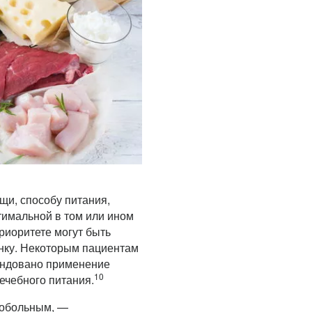
щи, способу питания,
тимальной в том или ином
риоритете могут быть
инку. Некоторым пациентам
ендовано применение
10
ечебного питания.
кобольным, —