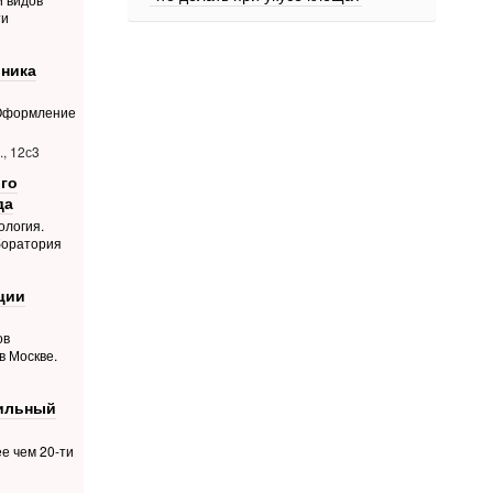
ти
ника
 Оформление
, 12с3
го
да
ология.
боратория
ции
ов
в Москве.
фильный
е чем 20-ти