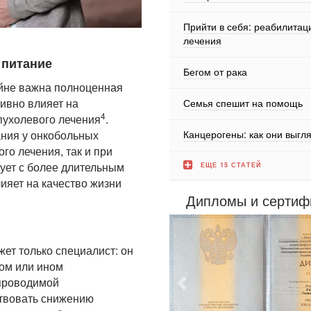
Прийти в себя: реабилитац
лечения
 питание
Бегом от рака
айне важна полноценная
ивно влияет на
Семья спешит на помощь
4
пухолевого лечения
.
ания у
онкобольных
Канцерогены: как они выгл
го лечения, так и при
рует с более длительным
ЕЩЕ 15 СТАТЕЙ
ияет на качество жизни
Дипломы и сертиф
ет только специалист: он
том или ином
Предыдущий
 проводимой
ствовать снижению