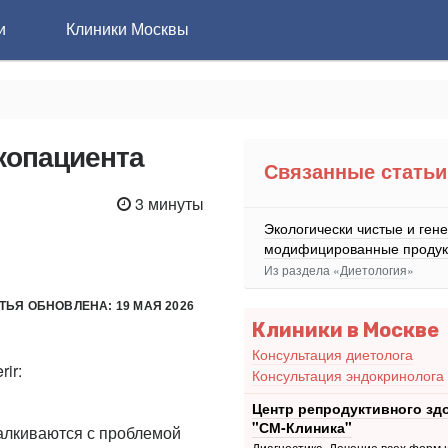
и
Клиники Москвы
копациента
Связанные статьи
3 минуты
Экологически чистые и ген
модифицированные продук
Из раздела «
Диетология
»
ТЬЯ ОБНОВЛЕНА: 19 МАЯ 2026
Клиники в Москве
Консультация диетолога
rir:
Консультация эндокринолога
Центр репродуктивного зд
"СМ-Клиника"
алкиваются с проблемой
Диагностика. Лечение всех форм 