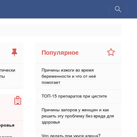
Популярное
етически
Причины изжоги во время
ты
беременности и что от неё
помогает
ТОП-15 препаратов при цистите
Причины запоров у женщин и как
решить эту проблему без вреда для
здоровья
оровья
Что делать при укусе клеща?
и видов