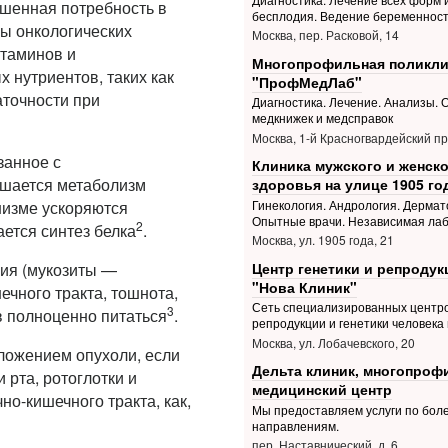
ышенная потребность в
бесплодия. Ведение беременнос
ы онкологических
Москва, пер. Расковой, 14
итаминов и
Многопрофильная поликли
 нутриентов, таких как
"ПрофМедЛаб"
аточности при
Диагностика. Лечение. Анализы.
медкнижек и медсправок
Москва, 1-й Красногвардейский пр.
занное с
Клиника мужского и женско
ушается метаболизм
здоровья на улице 1905 го
анизме ускоряются
Гинекология. Андрология. Дермат
Опытные врачи. Независимая ла
2
ется синтез белка
.
Москва, ул. 1905 года, 21
Центр генетики и репродук
ия (мукозиты —
"Нова Клиник"
чного тракта, тошнота,
Сеть специализированных центр
3
в полноценно питаться
.
репродукции и генетики человека 
Москва, ул. Лобачевского, 20
ложением опухоли, если
Дельта клиник, многопро
 рта, ротоглотки и
медицинский центр
но-кишечного тракта, как,
Мы предоставляем услуги по боле
направлениям.
пер. Наставнический, д. 6