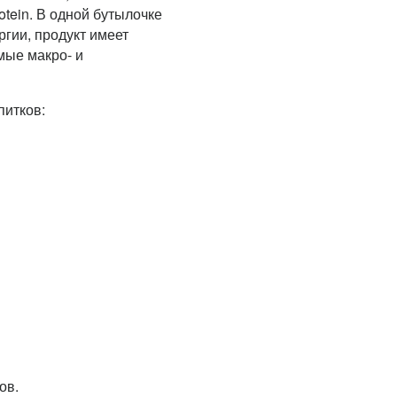
otein. В одной бутылочке
ргии, продукт имеет
мые макро- и
питков:
тов.