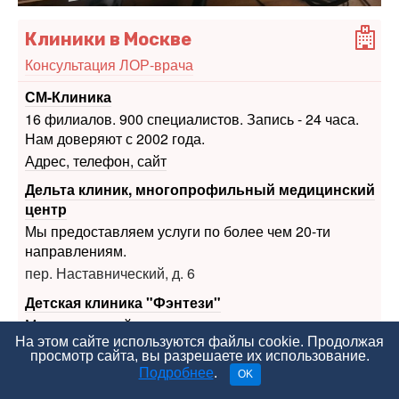
Клиники в Москве
Консультация ЛОР-врача
СМ-Клиника
16 филиалов. 900 специалистов. Запись - 24 часа.
Нам доверяют с 2002 года.
Адрес, телефон, сайт
Дельта клиник, многопрофильный медицинский
центр
Мы предоставляем услуги по более чем 20-ти
направлениям.
пер. Наставнический, д. 6
Детская клиника "Фэнтези"
Мы лечим детей так же качественно, как в лучших
зарубежных медицинских центрах.
На этом сайте используются файлы cookie. Продолжая
просмотр сайта, вы разрешаете их использование.
Москва, ул. Гарибальди, 36
Подробнее
.
OK