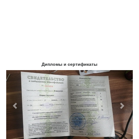
Дипломы и сертификаты
Предыдущий
Следу