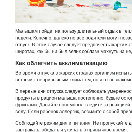
Малышам пойдет на пользу длительный отдых в теп
недели. Конечно, далеко не все родители могут позв
отпуск. В этом случае следует предпочесть жарким 
широтах, как бы ни был велик соблазн махнуть на не
Как облегчить акклиматизацию
Во время отпуска в жарких странах организм испыты
встречи с непривычным климатом, но и от незнакомо
В первые дни отпуска следует соблюдать умереннос
продукты в рацион малыша постепенно, будьте осто
фруктами. Давайте понемногу, следите за реакцией
воду. Если ребенок аллергик, возьмите с собой при
Соблюдайте режим дня и питания. Не пропускайте д
завтракать, обедать и ужинать в привычное время.