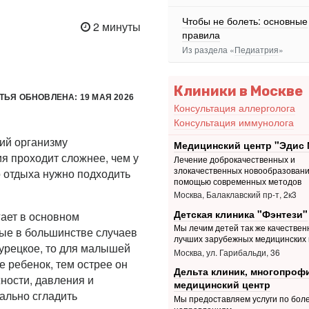
Чтобы не болеть: основные
2 минуты
правила
Из раздела «
Педиатрия
»
Клиники в Москве
ТЬЯ ОБНОВЛЕНА: 19 МАЯ 2026
Консультация аллерголога
Консультация иммунолога
ий организму
Медицинский центр "Эдис 
я проходит сложнее, чем у
Лечение доброкачественных и
злокачественных новообразовани
о отдыха нужно подходить
помощью современных методов
Москва, Балаклавский пр-т, 2к3
Детская клиника "Фэнтези"
гает в основном
Мы лечим детей так же качественн
лые в большинстве случаев
лучших зарубежных медицинских 
турецкое, то для малышей
Москва, ул. Гарибальди, 36
 ребенок, тем острее он
Дельта клиник, многопро
ности, давления и
медицинский центр
ально сгладить
Мы предоставляем услуги по боле