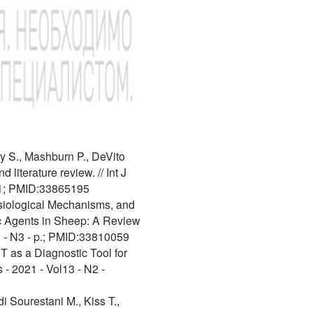
y S., Mashburn P., DeVito
literature review. // Int J
81; PMID:33865195
siological Mechanisms, and
ic Agents in Sheep: A Review
11 - N3 - p.; PMID:33810059
T as a Diagnostic Tool for
- 2021 - Vol13 - N2 -
 Sourestani M., Kiss T.,