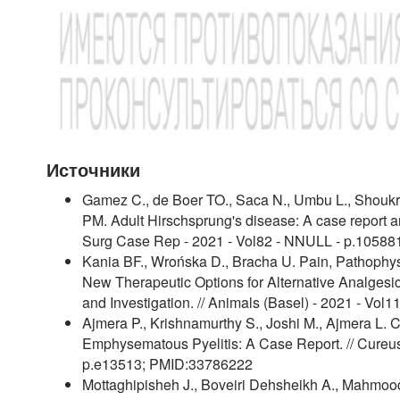
Источники
Gamez C., de Boer TO., Saca N., Umbu L., Shoukr
PM. Adult Hirschsprung's disease: A case report and 
Surg Case Rep - 2021 - Vol82 - NNULL - p.1058
Kania BF., Wrońska D., Bracha U. Pain, Pathophy
New Therapeutic Options for Alternative Analges
and Investigation. // Animals (Basel) - 2021 - Vol
Ajmera P., Krishnamurthy S., Joshi M., Ajmera L. C
Emphysematous Pyelitis: A Case Report. // Cureus 
p.e13513; PMID:33786222
Mottaghipisheh J., Boveiri Dehsheikh A., Mahmoodi