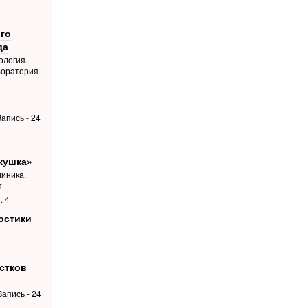
го
да
ология.
боратория
апись - 24
кушка»
иника.
т
. 4
остики
стков
апись - 24