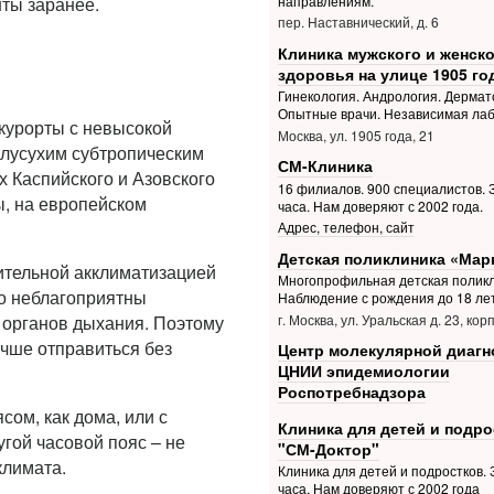
ты заранее.
направлениям.
пер. Наставнический, д. 6
Клиника мужского и женско
здоровья на улице 1905 го
Гинекология. Андрология. Дермат
Опытные врачи. Независимая ла
 курорты с невысокой
Москва, ул. 1905 года, 21
олусухим субтропическим
СМ-Клиника
 Каспийского и Азовского
16 филиалов. 900 специалистов. З
ы, на европейском
часа. Нам доверяют с 2002 года.
Адрес, телефон, сайт
Детская поликлиника «Мар
лительной акклиматизацией
Многопрофильная детская поликл
но неблагоприятны
Наблюдение с рождения до 18 ле
г. Москва, ул. Уральская д. 23, корп
 органов дыхания. Поэтому
учше отправиться без
Центр молекулярной диагн
ЦНИИ эпидемиологии
Роспотребнадзора
сом, как дома, или с
Клиника для детей и подро
угой часовой пояс – не
"СМ-Доктор"
климата.
Клиника для детей и подростков. З
часа. Нам доверяют с 2002 года