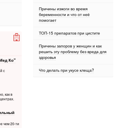
Причины изжоги во время
беременности и что от неё
помогает
ТОП-15 препаратов при цистите
Причины запоров у женщин и как
решить эту проблему без вреда для
здоровья
Мед Ко"
Что делать при укусе клеща?
й с
о, как в
центрах.
фильный
е чем 20-ти