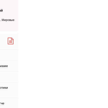
ый
й. Мировые
 маме
отики
гче