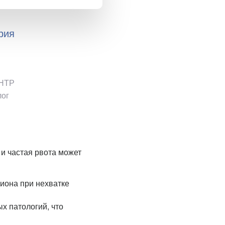
рия
НТР
олог
 и частая рвота может
она при нехватке
х патологий, что