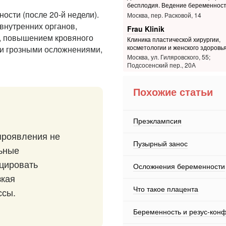
бесплодия. Ведение беременнос
ости (после 20-й недели).
Москва, пер. Расковой, 14
внутренних органов,
Frau Klinik
, повышением кровяного
Клиника пластической хирургии,
косметологии и женского здоровь
ми грозными осложнениями,
Москва, ул. Гиляровского, 55;
Подсосенский пер., 20А
Похожие статьи
Преэклампсия
 проявления не
Пузырный занос
льные
цировать
Осложнения беременности
зкая
Что такое плацента
ссы.
Беременность и резус-кон