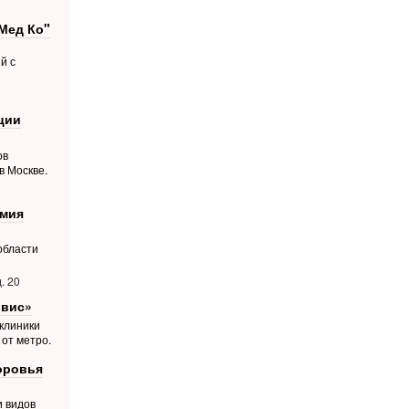
Мед Ко"
й с
ции
ов
в Москве.
емия
области
. 20
рвис»
 клиники
 от метро.
оровья
и видов