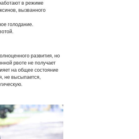
работают в режиме
оксинов, вызванного
ое голодание.
вотой.
олноценного развития, но
янной рвоте не получает
лияет на общее состояние
, не высыпается,
огическую.