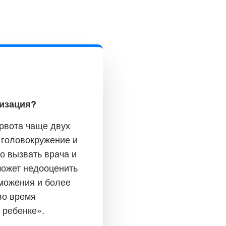
лизация?
 рвота чаще двух
, головокружение и
о вызвать врача и
может недооценить
еможения и более
во время
 ребенке».