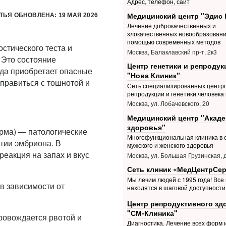
Адрес, телефон, сайт
Медицинский центр "Эдис 
ТЬЯ ОБНОВЛЕНА: 19 МАЯ 2026
Лечение доброкачественных и
злокачественных новообразовани
помощью современных методов
остического теста и
Москва, Балаклавский пр-т, 2к3
 Это состояние
Центр генетики и репродук
гда приобретает опасные
"Нова Клиник"
справиться с тошнотой и
Сеть специализированных центр
репродукции и генетики человека 
Москва, ул. Лобачевского, 20
Медицинский центр "Акад
здоровья"
орма) — патологические
Многофункциональная клиника в 
тии эмбриона. В
мужского и женского здоровья
еакция на запах и вкус
Москва, ул. Большая Грузинская, д
Сеть клиник «МедЦентрСе
Мы лечим людей с 1995 года! Все
в зависимости от
находятся в шаговой доступности
Центр репродуктивного зд
"СМ-Клиника"
ровождается рвотой и
Диагностика. Лечение всех форм 