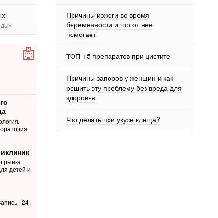
ых
Причины изжоги во время
беременности и что от неё
оды
»
помогает
ТОП-15 препаратов при цистите
Причины запоров у женщин и как
решить эту проблему без вреда для
здоровья
го
да
Что делать при укусе клеща?
ология.
боратория
ликлиник
о рынка
для детей и
апись - 24