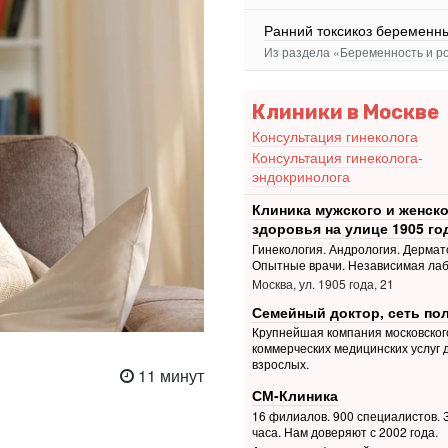
Ранний токсикоз беременн
Из раздела «
Беременность и р
Клиники в Москве
Консультация гинеколога
Консультация гинеколога-
эндокринолога
Клиника мужского и женско
здоровья на улице 1905 го
Гинекология. Андрология. Дермат
Опытные врачи. Независимая ла
Москва, ул. 1905 года, 21
Семейный доктор, сеть по
Крупнейшая компания московског
коммерческих медицинских услуг 
взрослых.
11 минут
СМ-Клиника
16 филиалов. 900 специалистов. З
часа. Нам доверяют с 2002 года.