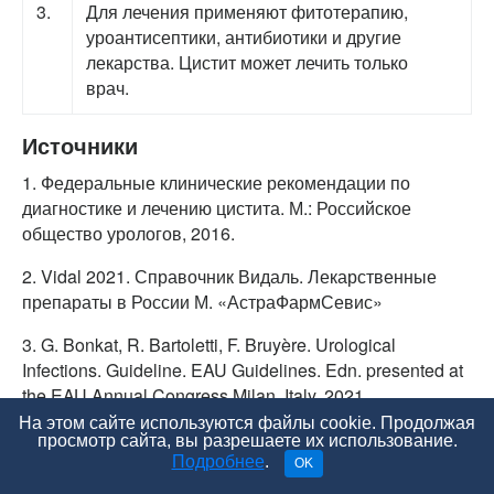
3.
Для лечения применяют фитотерапию,
уроантисептики, антибиотики и другие
лекарства. Цистит может лечить только
врач.
Источники
1. Федеральные клинические рекомендации по
диагностике и лечению цистита. М.: Российское
общество урологов, 2016.
2. Vidal 2021. Справочник Видаль. Лекар­ствен­ные
пре­па­раты в Рос­сии М. «АстраФармСевис»
3. G. Bonkat, R. Bartoletti, F. Bruyère. Urological
Infections. Guideline. EAU Guidelines. Edn. presented at
the EAU Annual Congress Milan, Italy, 2021.
https://uroweb.org/guideline/urological-infections/#3_4
На этом сайте используются файлы cookie. Продолжая
просмотр сайта, вы разрешаете их использование.
Подробнее
.
OK
Авторы —
врач-терапевт
Смирнов Антон
,
врач-
уролог-хирург
Рябов Максим Александрович