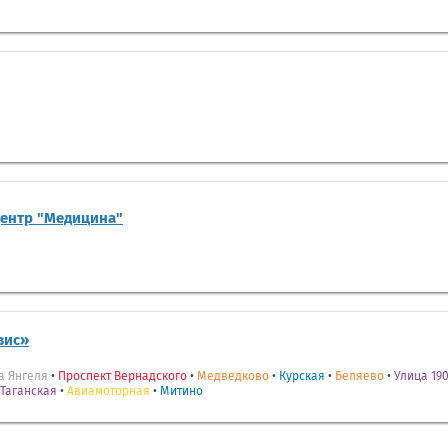
центр "Медицина"
вис»
а Янгеля
•
Проспект Вернадского
•
Медведково
•
Курская
•
Беляево
•
Улица 190
Таганская
•
Авиамоторная
•
Митино