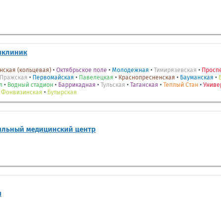
иклиник
нская (кольцевая)
•
Октябрьское поле
•
Молодежная
•
Тимирязевская
•
Проспе
Пражская
•
Первомайская
•
Павелецкая
•
Краснопресненская
•
Бауманская
•
л
•
Водный стадион
•
Баррикадная
•
Тульская
•
Таганская
•
Теплый Стан
•
Униве
•
Фонвизинская
•
Бутырская
ильный медицинский центр
и