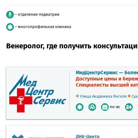
– отделение педиатрии
– многопрофильная клиника
Венеролог, где получить консультац
МедЦентрСервис — более 
Доступные цены и береж
Специалисты высшей кат
•
•
Улица Академика Янгеля
Сух
пн-вс
ДНК-Центр