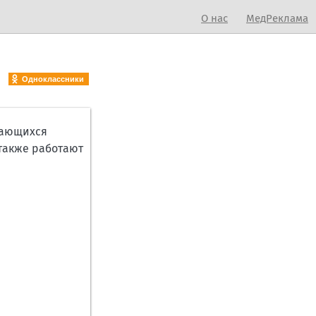
О нас
МедРеклама
Одноклассники
дающихся
также работают