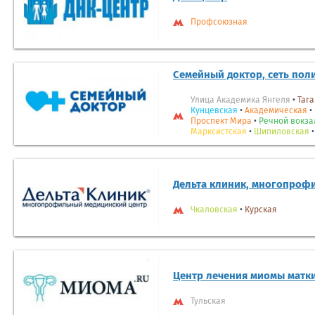
Профсоюзная
Семейный доктор, сеть пол
Улица Академика Янгеля
•
Тага
Кунцевская
•
Академическая
•
Проспект Мира
•
Речной вокза
Марксистская
•
Шипиловская
Дельта клиник, многопроф
Чкаловская
•
Курская
Центр лечения миомы матк
Тульская