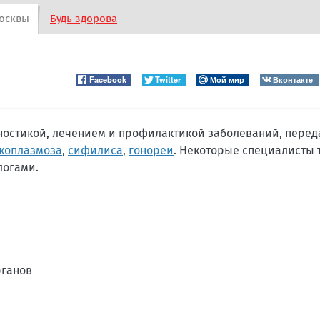
осквы
Будь здорова
Facebook
Twitter
Мой мир
Вконтакте
гностикой, лечением и профилактикой заболеваний, пере
коплазмоза
,
сифилиса
,
гонореи
. Некоторые специалисты 
логами.
рганов