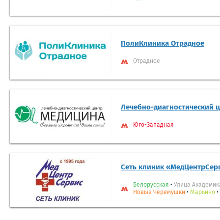
ПолиКлиника Отрадное
Отрадное
Лечебно-диагностический 
Юго-Западная
Сеть клиник «МедЦентрСер
Белорусская
•
Улица Академик
Новые Черемушки
•
Марьино
•