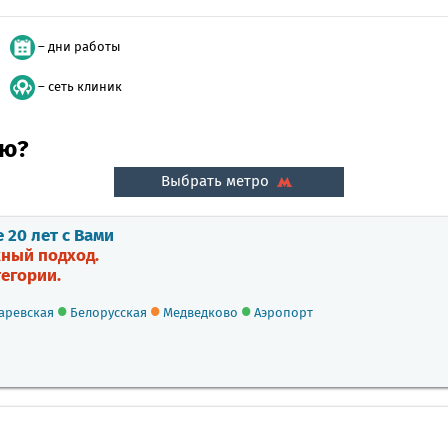
– дни работы
– сеть клиник
ию?
Выбрать метро
20 лет с Вами
ный подход.
егории.
•
•
•
аревская
Белорусская
Медведково
Аэропорт