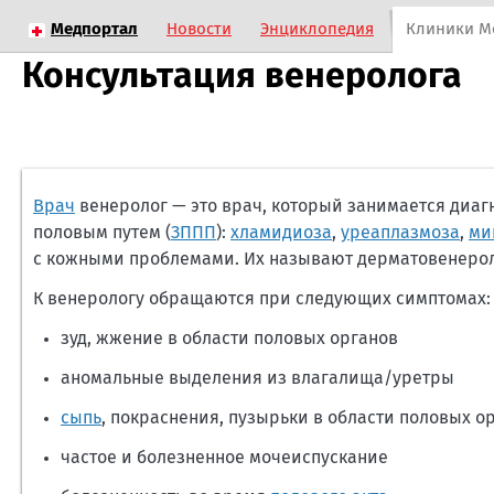
Медпортал
Новости
Энциклопедия
Клиники М
Консультация венеролога
Врач
венеролог — это врач, который занимается диа
половым путем (
ЗППП
):
хламидиоза
,
уреаплазмоза
,
ми
с кожными проблемами. Их называют дерматовенеро
К венерологу обращаются при следующих симптомах:
зуд, жжение в области половых органов
аномальные выделения из влагалища/уретры
сыпь
, покраснения, пузырьки в области половых о
частое и болезненное мочеиспускание