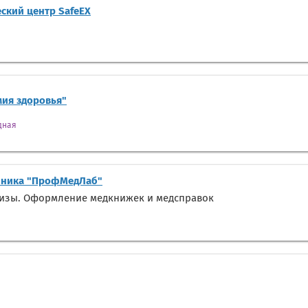
ский центр SafeEX
мия здоровья"
дная
ника "ПрофМедЛаб"
лизы. Оформление медкнижек и медсправок