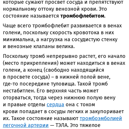
которые сужают просвет сосуда и препятствуют
нормальному оттоку венозной крови. Это
состояние называется
тромбофлебитом
.
Чаще всего тромбофлебит развивается в венах
голени, поскольку скорость кровотока в них
минимальна, а нагрузка на сосудистую стенку
и венозные клапаны велика.
Поскольку тромб непрерывно растет, его начало
(место прикрепления) может находиться в венах
голени, а конец (свободно находящийся
в просвете сосуда) – в нижней полой вене,
где-то
посередине туловища. Такой тромб
нестабитлен. Его верхняя часть может
оторваться, тогда через нижнюю полую вену
и правые отделы
сердца
она с током
крови попадает в сосуды легких и закупоривает
их. Такое состояние называют
тромбоэмболией
легочной артерии
— ТЭЛА. Это тяжелое