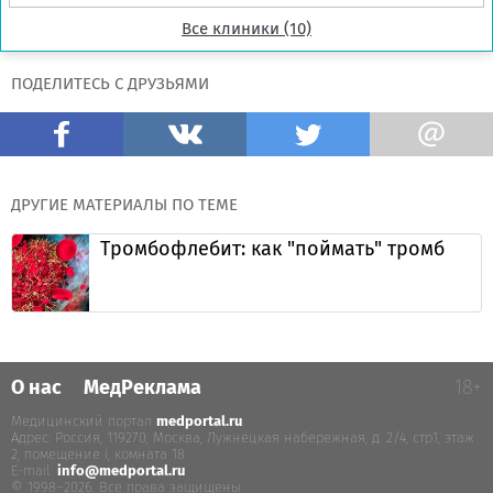
Все клиники (10)
ПОДЕЛИТЕСЬ С ДРУЗЬЯМИ
ДРУГИЕ МАТЕРИАЛЫ ПО ТЕМЕ
Тромбофлебит: как "поймать" тромб
О нас
МедРеклама
18+
Медицинский портал
medportal.ru
.
Адрес: Россия, 119270, Москва, Лужнецкая набережная, д. 2/4, стр.1, этаж
2, помещение I, комната 18
E-mail:
info@medportal.ru
© 1998–2026. Все права защищены.