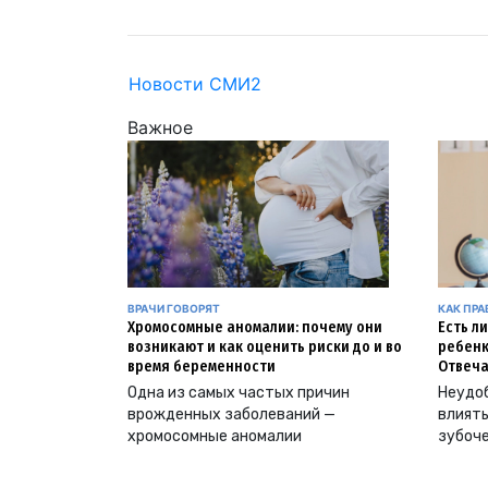
Новости СМИ2
Важное
ВРАЧИ ГОВОРЯТ
КАК ПР
Хромосомные аномалии: почему они
Есть л
возникают и как оценить риски до и во
ребенк
время беременности
Отвеча
Одна из самых частых причин
Неудоб
врожденных заболеваний —
влиять
хромосомные аномалии
зубоч