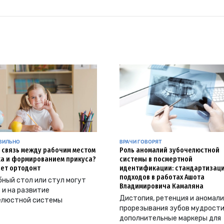
АВИЛЬНО
ВРАЧИ ГОВОРЯТ
и связь между рабочим местом
Роль аномалий зубочелюстной
а и формированием прикуса?
системы в посмертной
ет ортодонт
идентификации: стандартизац
подходов в работах Ашота
ный стол или стул могут
Владимировича Камаляна
 и на развитие
Дистопия, ретенция и аномал
елюстной системы
прорезывания зубов мудрости
дополнительные маркеры для