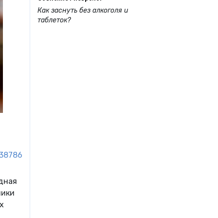
Как заснуть без алкоголя и
таблеток?
38786
дная
ники
х