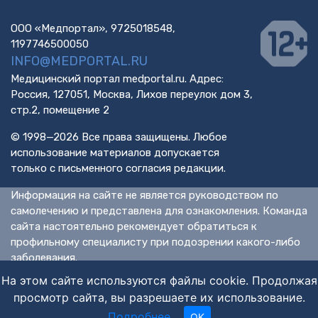
ООО «Медпортал», 9725018548,
1197746500050
INFO@MEDPORTAL.RU
Медицинский портал medportal.ru. Адрес:
Россия, 127051, Москва, Лихов переулок дом 3,
стр.2, помещение 2
© 1998—2026 Все права защищены. Любое
использование материалов допускается
только с письменного согласия редакции.
Информация на сайте не является руководством по
самолечению и представлена для ознакомления. Команда
сайта настоятельно рекомендует обратиться к
профильному специалисту при подозрении какого-либо
заболевания.
ИМЕЮТСЯ ПРОТИВОПОКАЗАНИЯ. НЕОБХОДИМА
На этом сайте используются файлы cookie. Продолжая
КОНСУЛЬТАЦИЯ СПЕЦИАЛИСТА.
просмотр сайта, вы разрешаете их использование.
Подробнее
.
OK