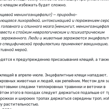
а с клещом избежать будет сложно.
ещевой менингоэнцефалит) — природно-
зующаяся лихорадкой, интоксикацией и поражением сер
 головного и спинного мозга (менингит, менингоэнцефал
ивести к стойким неврологическим и психиатрическим
у зараженного. Люди и животные заражаются энцефали
ве специфической профилактики применяют вакцинацию,
нтивной мерой.
дятся к предупреждению присасывания клещей, а также
 клещей в апреле-июле. Энцефалитные клещи нападают,
кровных животных и людей, как репейник. Местом для 
потовыми следами теплокровных травинки и веточки в
ётом этого в походах следует держаться подальше от т
орожках и широких тропах держаться середины троп, из
пу растительностью.