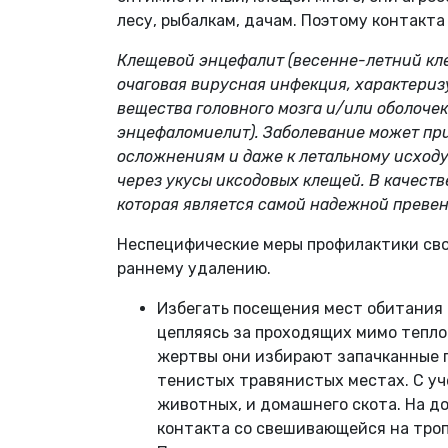
лесу, рыбалкам, дачам. Поэтому контакт
Клещевой энцефалит (весенне-летний кл
очаговая вирусная инфекция, характери
вещества головного мозга и/или оболочек
энцефаломиелит). Заболевание может пр
осложнениям и даже к летальному исход
через укусы иксодовых клещей.
В качест
которая является самой надежной преве
Неспецифические меры профилактики сво
раннему удалению.
Избегать посещения мест обитания
цепляясь за проходящих мимо тепло
жертвы они избирают запачканные 
тенистых травянистых местах. С уч
животных, и домашнего скота. На д
контакта со свешивающейся на тро