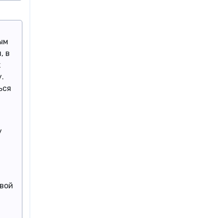
ым
, в
к
.
ься
у
свой