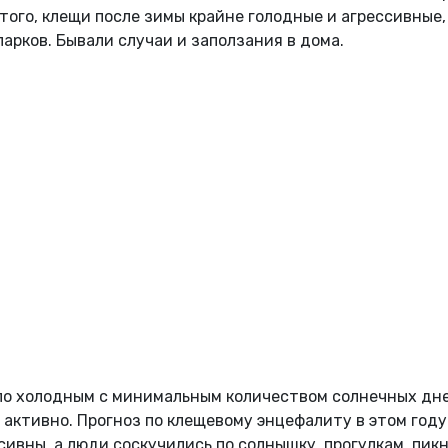
того, клещи после зимы крайне голодные и агрессивные,
парков. Бывали случаи и заползания в дома.
ыло холодным с минимальным количеством солнечных дне
 активно. Прогноз по клещевому энцефалиту в этом году
ивны, а люди соскучились по солнышку, прогулкам, пик