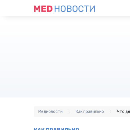
Медновости
Как правильно
Что де