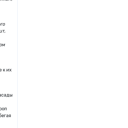
ого
ит,
том
 к их
засады
роп
бегая