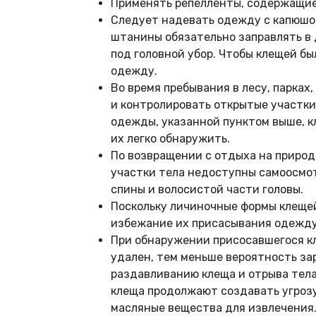
Применять репелленты, содержащие
Следует надевать одежду с капюшо
штанины обязательно заправлять в 
под головной убор. Чтобы клещей б
одежду.
Во время пребывания в лесу, парка
и контролировать открытые участки 
одежды, указанной пунктом выше, к
их легко обнаружить.
По возвращении с отдыха на природ
участки тела недоступны самоосмот
спины и волосистой части головы.
Поскольку личиночные формы клещей
избежание их присасывания одежду 
При обнаружении присосавшегося кл
удален, тем меньше вероятность за
раздавливанию клеща и отрыва тела 
клеща продолжают создавать угрозу
масляные вещества для извлечения