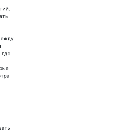
тий,
ать
одежду
и
 где
орые
отра
вать