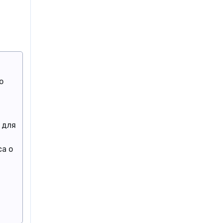
о
 для
а о