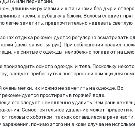
 ДЭТА или перметрин.
ном, длинными рукавами и штанинами без дыр и отверс
длинные носки, а рубашку в брюки. Волосы следует прят
ыло легче заметить, предпочтительно надевать светлую
х, зонах отдыха рекомендуется регулярно осматривать 
кожи (шею, запястья рук). При соблюдении правил носк
лещи, не снятые с одежды, неизбежно попадают на шею,
е производить осмотр одежды и тела. Поскольку некот
ру, следует прибегнуть к посторонней помощи для осм
 очень мелки, их можно не заметить на одежде. Во
рекомендуется простирать в горячей воде.
еща его следует немедленно удалить. Чем раньше клещ
ражения. Самостоятельное удаление может привести к
от головы с хоботком, так как оставшиеся в ране части
 заражения, помимо этого ни в коем случае не использо
.