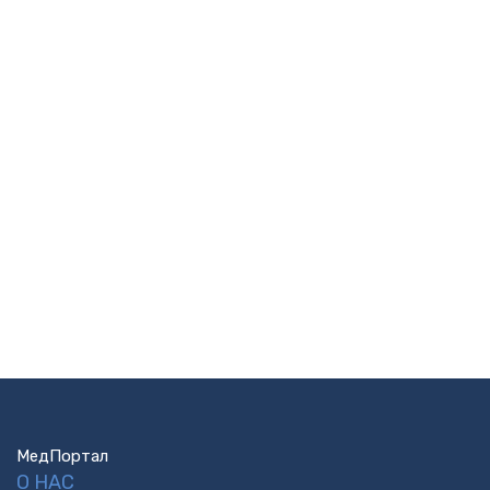
МедПортал
О НАС