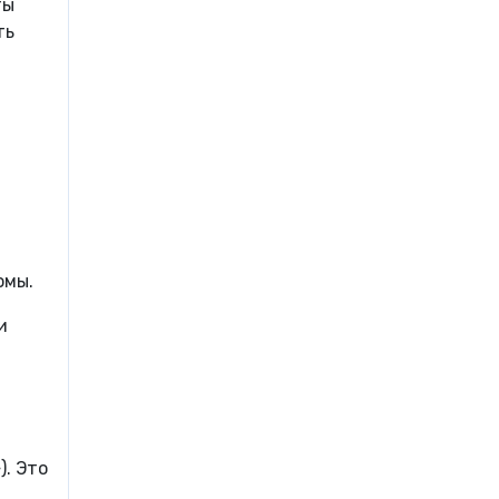
ты
ть
омы.
и
»
). Это