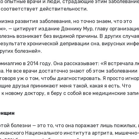
ако опытные врачи и люди, страдающие этим заболевание
е соответствует действительности.
изма развития заболевания, но точно знаем, что это
», — цитирует издание Доннику Мур, главу организаци
болезнь возникает без видимой причины. В других случа
результате хронической депривации сна, вирусных инфе
ругих болезней».
иалгию в 2014 году. Она рассказывает: «Я встречала л
ла. Не все врачи достаточно знают об этом заболевании
е говоря уж о том, чтобы диагностировать. Я просто игно
ящие друзья принимают меня такой, какая я есть. Что
 к новому доктору, я беру с собой все медицинские запи
енщин
той болезни — это то, что она поражает лишь пожилых, 
иканского Национального института артрита, мышечно