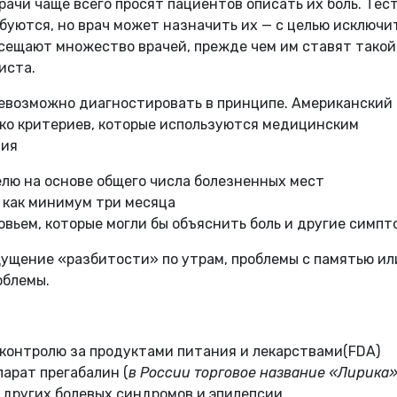
ачи чаще всего просят пациентов описать их боль. Тес
ебуются, но врач может назначить их — с целью исключи
осещают множество врачей, прежде чем им ставят такой
иста.
невозможно диагностировать в принципе. Американский
ко критериев, которые используются медицинским
ния
лю на основе общего числа болезненных мест
как минимум три месяца
вьем, которые могли бы объяснить боль и другие симпт
щущение «разбитости» по утрам, проблемы с памятью ил
облемы.
 контролю за продуктами питания и лекарствами(FDA)
арат прегабалин (
в
России
торговое
название
«Лирика
 других болевых синдромов и эпилепсии.