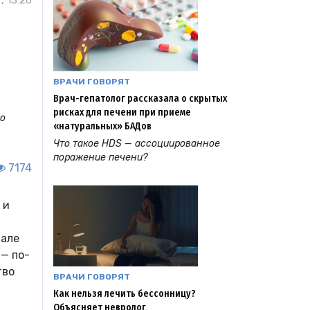
, 13:26
ВРАЧИ ГОВОРЯТ
Врач-гепатолог рассказала о скрытых
рисках для печени при приеме
ко
«натуральных» БАДов
Что такое HDS — ассоциированное
поражение печени?
7174
 и
чале
— по-
тво
ВРАЧИ ГОВОРЯТ
Как нельзя лечить бессонницу?
Объясняет невролог