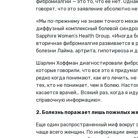
фибромиалгии — это то, что ее нет. Одн
говорят, что это заявление абсолютно н
«Мы по-прежнему не знаем точного механ
диффузный комплексный болевой синдром
Sapphire Women’s Health Group. «Иногда 
вторичная фибромиалгия развивается в 
болезни Лайма, артрита, гипотиреоза и д
Шарлин Хоффман диагностировали фибром
которые говорили, что все это я придума
редко когда понимают, как его лечить, н
тех, кто не понимает, чем я болею. Насто
касается врачей… Всякий раз, когда я иду
справочную информацию».
2.
Болезнь
поражает
лишь
пожилых
ж
Еще один распространенный миф вокруг э
чаще всего женщин. По информации амер