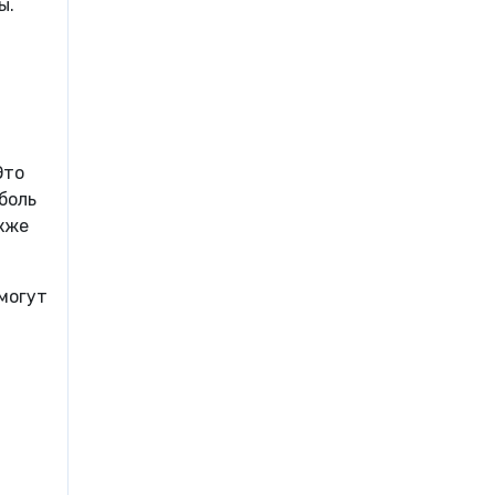
ы.
Это
боль
кже
 могут