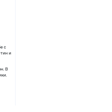
е с
етин и
н. В
ики.