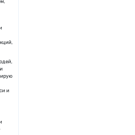
м,
и
я
кций,
юдей,
 и
рирую
си и
и
-