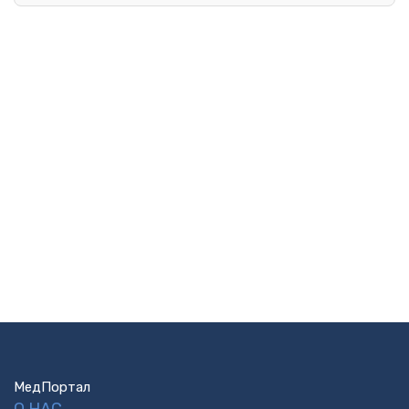
МедПортал
О НАС