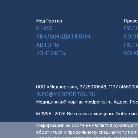
МедПортал
Право
О НАС
ПОЛ
РЕКЛАМОДАТЕЛЯМ
СОГ
АВТОРЫ
ПОЛ
КОНТАКТЫ
КОН
ООО «Медпортал», 9725018548, 11977465000
INFO@MEDPORTAL.RU
Медицинский портал medportal.ru. Адрес: Рос
© 1998—2026 Все права защищены. Любое исп
Информация на сайте не является руководст
обратиться к профильному специалисту при 