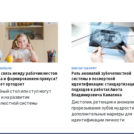
АВИЛЬНО
ВРАЧИ ГОВОРЯТ
и связь между рабочим местом
Роль аномалий зубочелюстной
а и формированием прикуса?
системы в посмертной
ет ортодонт
идентификации: стандартизац
подходов в работах Ашота
ный стол или стул могут
Владимировича Камаляна
 и на развитие
Дистопия, ретенция и аномал
елюстной системы
прорезывания зубов мудрости
дополнительные маркеры для
идентификации личности