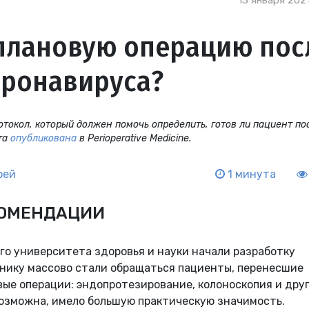
13 января 2021
 плановую операцию пос
оронавируса?
токол, который должен помочь определить, готов ли пациент по
ота
опубликована
в Perioperative Medicine.
рей
1 минута
КОМЕНДАЦИИ
го университета здоровья и науки начали разработку
линику массово стали обращаться пациенты, перенесшие
вые операции: эндопротезирование, колоноскопия и друг
возможна, имело большую практическую значимость.