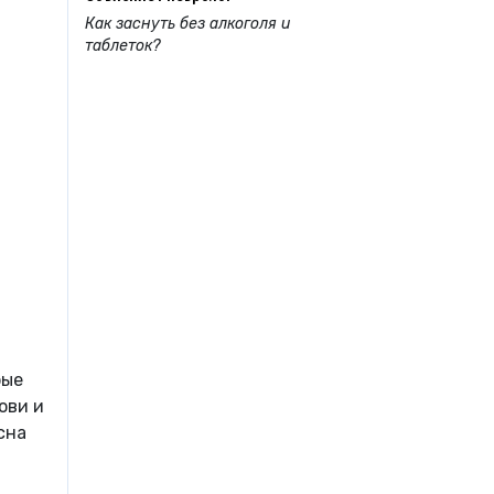
Как заснуть без алкоголя и
таблеток?
рые
ови и
сна