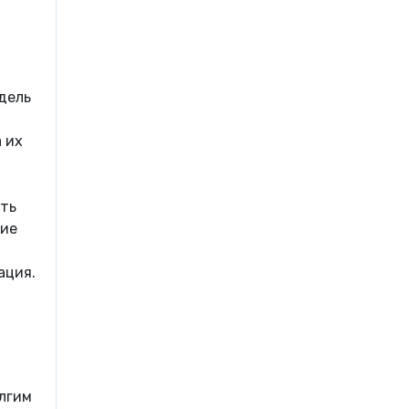
дель
 их
ить
ние
ация.
олгим