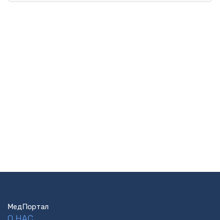
МедПортал
О НАС