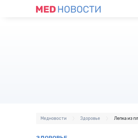
Медновости
Здоровье
Лепка из п