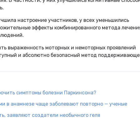
я. В частности, у них улучшились когнитивные способ
ь.
учшила настроение участников, у всех уменьшились
ложительные эффекты комбинированного метода лечени
блюдений.
ть выраженность моторных и немоторных проявлений
оступный и абсолютно безопасный метод поддерживающ
срочить симптомы болезни Паркинсона?
и в анамнезе чаще заболевают повторно — ученые
ь, заявляют создатели необычного геля