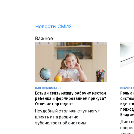
Новости СМИ2
Важное
КАК ПРАВИЛЬНО
ВРАЧИ Г
Есть ли связь между рабочим местом
Роль а
ребенка и формированием прикуса?
систем
Отвечает ортодонт
иденти
подход
Неудобный стол или стул могут
Владим
влиять и на развитие
Дистоп
зубочелюстной системы
прорез
допол