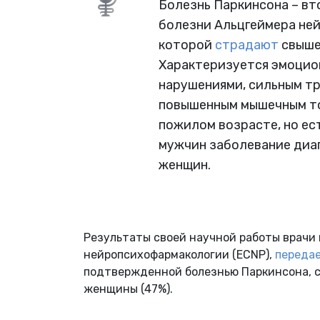
Болезнь Паркинсона – вт
болезни Альцгеймера ней
которой
страдают
свыше 
Характеризуется эмоцио
нарушениями, сильным тр
повышенным мышечным то
пожилом возрасте, но ест
мужчин заболевание диагн
женщин.
Результаты своей научной работы врачи 
нейропсихофармакологии (ECNP),
переда
подтвержденной болезнью Паркинсона, ср
женщины (47%).