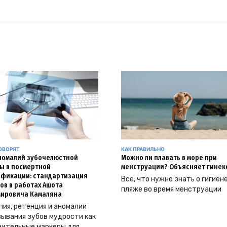
ОВОРЯТ
КАК ПРАВИЛЬНО
номалий зубочелюстной
Можно ли плавать в море при
ы в посмертной
менструации? Объясняет гинек
фикации: стандартизация
Все, что нужно знать о гигиен
ов в работах Ашота
пляже во время менструации
ировича Камаляна
ия, ретенция и аномалии
ывания зубов мудрости как
нительные маркеры для