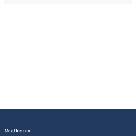
МедПортал