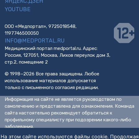
ЯНДЕКС.ДЗЕН
YOUTUBE
ООО «Медпортал», 9725018548,
1197746500050
INFO@MEDPORTAL.RU
Медицинский портал medportal.ru. Адрес:
Россия, 127051, Москва, Лихов переулок дом 3,
стр.2, помещение 2
© 1998—2026 Все права защищены. Любое
использование материалов допускается
только с письменного согласия редакции.
Информация на сайте не является руководством по
самолечению и представлена для ознакомления. Команда
сайта настоятельно рекомендует обратиться к
профильному специалисту при подозрении какого-либо
заболевания.
ИМЕЮТСЯ ПРОТИВОПОКАЗАНИЯ. НЕОБХОДИМА
На этом сайте используются файлы cookie. Продолжая