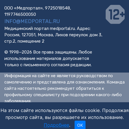
ООО «Медпортал», 9725018548,
1197746500050
INFO@MEDPORTAL.RU
Медицинский портал medportal.ru. Адрес:
Россия, 127051, Москва, Лихов переулок дом 3,
стр.2, помещение 2
© 1998—2026 Все права защищены. Любое
использование материалов допускается
только с письменного согласия редакции.
Информация на сайте не является руководством по
самолечению и представлена для ознакомления. Команда
сайта настоятельно рекомендует обратиться к
профильному специалисту при подозрении какого-либо
заболевания.
ИМЕЮТСЯ ПРОТИВОПОКАЗАНИЯ. НЕОБХОДИМА
На этом сайте используются файлы cookie. Продолжая
КОНСУЛЬТАЦИЯ СПЕЦИАЛИСТА.
просмотр сайта, вы разрешаете их использование.
Подробнее
.
OK