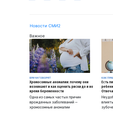
Новости СМИ2
Важное
ВРАЧИ ГОВОРЯТ
КАК ПР
Хромосомные аномалии: почему они
Есть л
возникают и как оценить риски до и во
ребенк
время беременности
Отвеча
Одна из самых частых причин
Неудоб
врожденных заболеваний —
влиять
хромосомные аномалии
зубоч