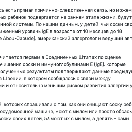
есь есть прямая причинно-следственная связь, но можем
рых ребенок подвергается на раннем этапе жизни, будут
нной системы. По нашим данным, у детей, чьи соски св
женный уровень IgE в возрасте от 10 месяцев до 18
e Abou-Jaoude), американский аллерголог и ведущий ав
читается первым в Соединенных Штатах по оценке
ищения соски и иммуноглобулинами Е (IgE), которые
 Полученные результаты подтверждают данные предыду
 в Швеции, в котором сообщалось о связи между
и и относительно меньшим риском развития аллергии 
, которых спрашивали о том, как они очищают соску реб
посудомоечной машине, моют с мылом или просто обсас
оски своих детей, 53 моют их с мылом, а девять – сами