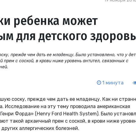
19 ноября 2018
ки ребенка может
ым для детского здоров
ку, прежде чем дать ее младенцу. Было установлено, что у дет
 прем с соской, в крови ниже уровень антител, связанных с
ней.
1 минута
ую соску, прежде чем дать ее младенцу. Как ни странн
а. Исследование на эту тему проводила американская
енри Форда» (Henry Ford Health System). Было установл
ают такой архаичный прем с соской, в крови ниже урове
 других аллергических болезней.