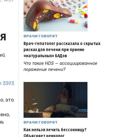
, 14:07
ья
ВРАЧИ ГОВОРЯТ
Врач-гепатолог рассказала о скрытых
рисках для печени при приеме
ей,
«натуральных» БАДов
Что такое HDS — ассоциированное
поражение печени?
3393
о, это
ено,
нь
ВРАЧИ ГОВОРЯТ
Как нельзя лечить бессонницу?
Объясняет невролог