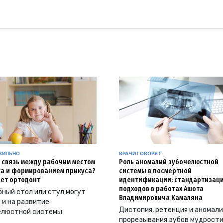
АВИЛЬНО
ВРАЧИ ГОВОРЯТ
и связь между рабочим местом
Роль аномалий зубочелюстной
а и формированием прикуса?
системы в посмертной
ет ортодонт
идентификации: стандартизац
подходов в работах Ашота
ный стол или стул могут
Владимировича Камаляна
 и на развитие
Дистопия, ретенция и аномал
елюстной системы
прорезывания зубов мудрости