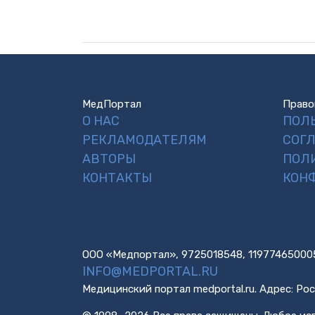
МедПортал
Право
О НАС
ПОЛ
РЕКЛАМОДАТЕЛЯМ
СОГ
АВТОРЫ
ПОЛ
КОНТАКТЫ
КОН
ООО «Медпортал», 9725018548, 11977465000
INFO@MEDPORTAL.RU
Медицинский портал medportal.ru. Адрес: Рос