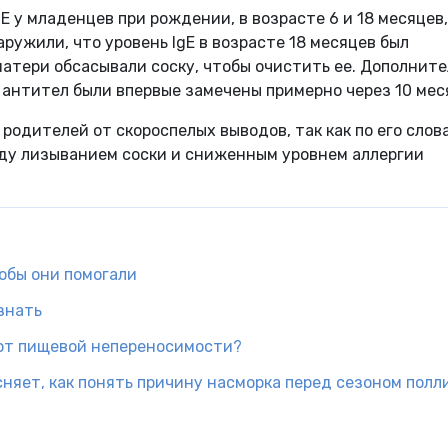
 у младенцев при рождении, в возрасте 6 и 18 месяцев,
ружили, что уровень IgE в возрасте 18 месяцев был
матери обсасывали соску, чтобы очистить ее. Дополнит
е антител были впервые замечены примерно через 10 мес
одителей от скороспелых выводов, так как по его слов
ду лизыванием соски и сниженным уровнем аллергии
обы они помогали
знать
 от пищевой непереносимости?
няет, как понять причину насморка перед сезоном полл