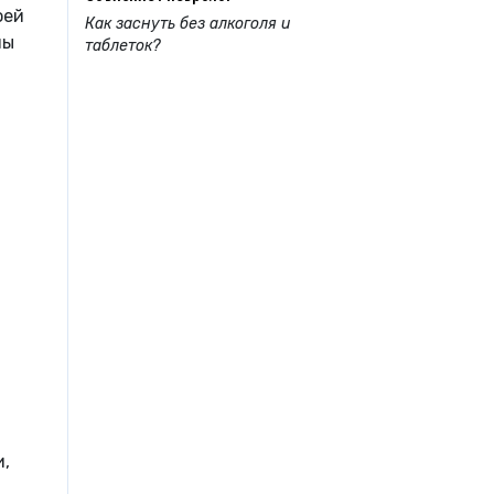
оей
Как заснуть без алкоголя и
мы
таблеток?
и,