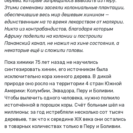
дерева, которые запрещалось вывозить из Перу.
Этими семенами засеяли колониальные плантации,
обеспечившие весь мир дешевым хинином —
единственным на то время лекарством от малярии.
Никто из контрабандистов, благодаря которым
Африку поделили на колонии и построили
Панамский канал, не нажил на хине состояния, а
некоторые ещё и сложили головы.
Пока химики 75 лет назад не научились
синтезировать хинин, его источником была
исключительно кора хинного дерева. В дикой
природе оно росло на территории 4 стран Южной
Америки: Колумбии, Эквадора, Перу и Боливии.
Чтобы вылечить одного человека, нужно полкило
истолчённой в порошок коры. Счёт больным шёл на
миллионы; за год истребляли несколько сот тысяч
деревьев, так что к середине XIX века они остались
в товарных количествах только в Перу и Боливии.