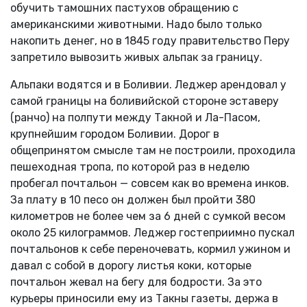
обучить тамошних пастухов обращению с
американскими животными. Надо было только
накопить денег, но в 1845 году правительство Перу
запретило вывозить живых альпак за границу.
Альпаки водятся и в Боливии. Леджер арендовал у
самой границы на боливийской стороне эставеру
(ранчо) на полпути между Такной и Ла-Пасом,
крупнейшим городом Боливии. Дорог в
общепринятом смысле там не построили, проходила
пешеходная тропа, по которой раз в неделю
пробегал почтальон — совсем как во времена инков.
За плату в 10 песо он должен был пройти 380
километров не более чем за 6 дней с сумкой весом
около 25 килограммов. Леджер гостеприимно пускал
почтальонов к себе переночевать, кормил ужином и
давал с собой в дорогу листья коки, которые
почтальон жевал на бегу для бодрости. За это
курьеры приносили ему из Такны газеты, держа в