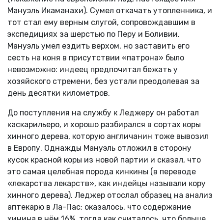
Мануэль Икаманахи). Сумел откачать утопленника, и
тот стал ему верным слугой, сопровождавшим в
экспедициях за шерстью по Перу и Боливии.
Мануэль умел ездить верхом, но заставить его
сесть на коня в присутствии «патрона» было
невозможно: индеец предпочитал бежать у
хозяйского стремени, без устали преодолевая за
день десятки километров.
До поступления на службу к Леджеру он работал
каскарильеро, и хорошо разбирался в сортах коры
хинного дерева, которую англичанин тоже вывозил
в Европу. Однажды Мануэль отложил в сторону
кусок красной коры из новой партии и сказал, что
это самая целебная порода кинкины (в переводе
«лекарства лекарств», как индейцы называли кору
хинного дерева). Леджер отослал образец на анализ
аптекарю в Ла-Пас; оказалось, что содержание
хинина в нём 16%, тогда как считалось, что больше