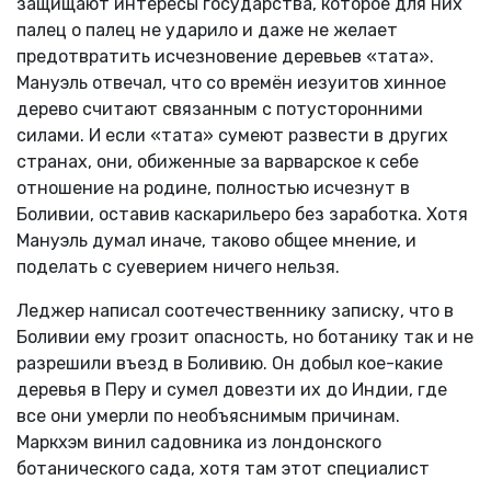
защищают интересы государства, которое для них
палец о палец не ударило и даже не желает
предотвратить исчезновение деревьев «тата».
Мануэль отвечал, что со времён иезуитов хинное
дерево считают связанным с потусторонними
силами. И если «тата» сумеют развести в других
странах, они, обиженные за варварское к себе
отношение на родине, полностью исчезнут в
Боливии, оставив каскарильеро без заработка. Хотя
Мануэль думал иначе, таково общее мнение, и
поделать с суеверием ничего нельзя.
Леджер написал соотечественнику записку, что в
Боливии ему грозит опасность, но ботанику так и не
разрешили въезд в Боливию. Он добыл кое-какие
деревья в Перу и сумел довезти их до Индии, где
все они умерли по необъяснимым причинам.
Маркхэм винил садовника из лондонского
ботанического сада, хотя там этот специалист