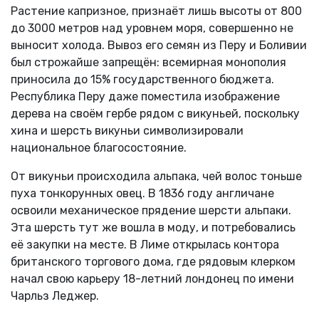
Растение капризное, признаёт лишь высоты от 800
до 3000 метров над уровнем моря, совершенно не
выносит холода. Вывоз его семян из Перу и Боливии
был строжайше запрещён: всемирная монополия
приносила до 15% государственного бюджета.
Республика Перу даже поместила изображение
дерева на своём гербе рядом с викуньей, поскольку
хина и шерсть викуньи символизировали
национальное благосостояние.
От викуньи происходила альпака, чей волос тоньше
пуха тонкорунных овец. В 1836 году англичане
освоили механическое прядение шерсти альпаки.
Эта шерсть тут же вошла в моду, и потребовались
её закупки на месте. В Лиме открылась контора
британского торгового дома, где рядовым клерком
начал свою карьеру 18-летний лондонец по имени
Чарльз Леджер.