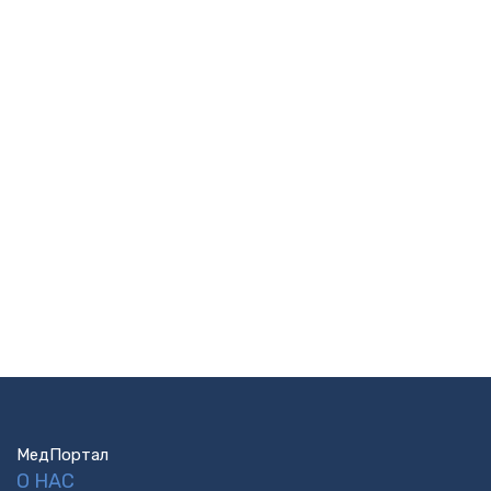
МедПортал
О НАС