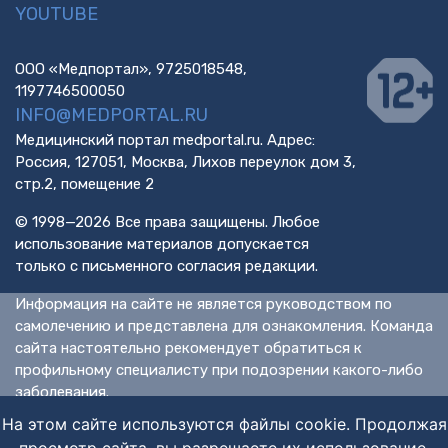
YOUTUBE
ООО «Медпортал», 9725018548,
1197746500050
INFO@MEDPORTAL.RU
Медицинский портал medportal.ru. Адрес:
Россия, 127051, Москва, Лихов переулок дом 3,
стр.2, помещение 2
© 1998—2026 Все права защищены. Любое
использование материалов допускается
только с письменного согласия редакции.
Информация на сайте не является руководством по
самолечению и представлена для ознакомления. Команда
сайта настоятельно рекомендует обратиться к
профильному специалисту при подозрении какого-либо
заболевания.
ИМЕЮТСЯ ПРОТИВОПОКАЗАНИЯ. НЕОБХОДИМА
На этом сайте используются файлы cookie. Продолжая
КОНСУЛЬТАЦИЯ СПЕЦИАЛИСТА.