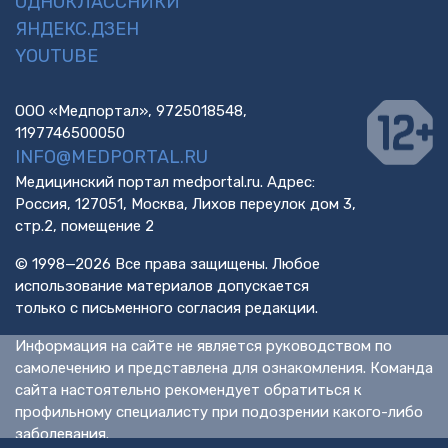
ОДНОКЛАССНИКИ
ЯНДЕКС.ДЗЕН
YOUTUBE
ООО «Медпортал», 9725018548,
1197746500050
INFO@MEDPORTAL.RU
Медицинский портал medportal.ru. Адрес:
Россия, 127051, Москва, Лихов переулок дом 3,
стр.2, помещение 2
© 1998—2026 Все права защищены. Любое
использование материалов допускается
только с письменного согласия редакции.
Информация на сайте не является руководством по
самолечению и представлена для ознакомления. Команда
сайта настоятельно рекомендует обратиться к
профильному специалисту при подозрении какого-либо
заболевания.