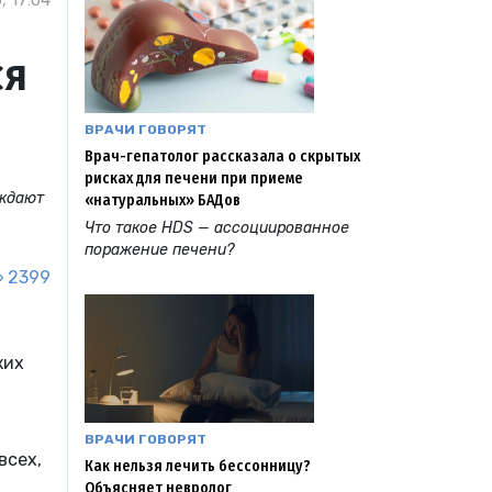
, 17:04
ся
ВРАЧИ ГОВОРЯТ
Врач-гепатолог рассказала о скрытых
рисках для печени при приеме
рждают
«натуральных» БАДов
Что такое HDS — ассоциированное
поражение печени?
2399
ких
ВРАЧИ ГОВОРЯТ
всех,
Как нельзя лечить бессонницу?
а
Объясняет невролог