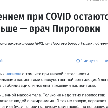
07 мая 2020
нием при COVID остают
льше — врач Пироговки
ологии-реанимации НМХЦ им. Пирогова Бориса Теплых подтве
ей
1 минута
лых
написал
о том, что при низкой летальности
ильными пациентами с искусственной вентиляцией лег
на стабилизацию, и новыми тяжелыми пациентами.
ышенной массой тела. Только не надо этих перепостов:
ражает людей с ожирением». Я так не говорю, поражает 
етики будут спорить, почему один пошёл на поправку, 