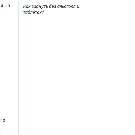
я на
Как заснуть без алкоголя и
таблеток?
.
го
,