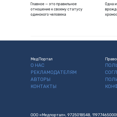
Главное — это правильное
Одна и
отношение к своему статусу
врожд
одинокого человека
хромо
МедПортал
Право
О НАС
ПОЛ
РЕКЛАМОДАТЕЛЯМ
СОГ
АВТОРЫ
ПОЛ
КОНТАКТЫ
КОН
ООО «Медпортал», 9725018548, 11977465000