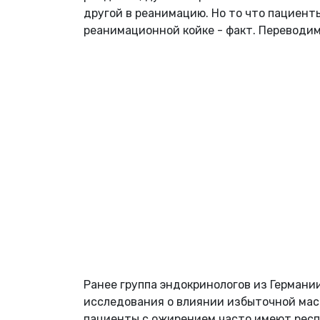
другой в реанимацию. Но то что пациент
реанимационной койке - факт. Переводим 
Ранее группа эндокринологов из Герман
исследования о влиянии избыточной масс
пациенты с ожирением часто имеют рес