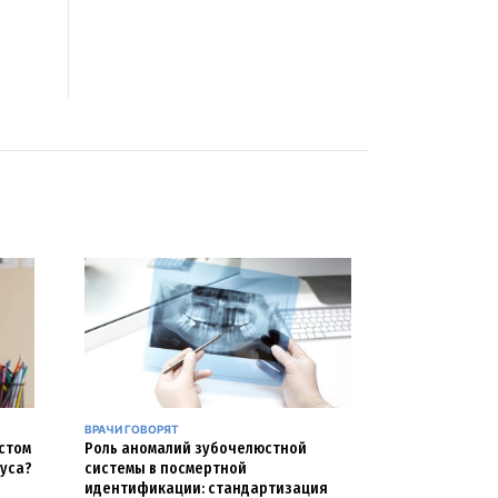
ВРАЧИ ГОВОРЯТ
естом
Роль аномалий зубочелюстной
уса?
системы в посмертной
идентификации: стандартизация