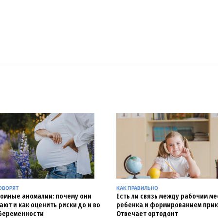
ОВОРЯТ
КАК ПРАВИЛЬНО
омные аномалии: почему они
Есть ли связь между рабочим м
ают и как оценить риски до и во
ребенка и формированием прик
беременности
Отвечает ортодонт