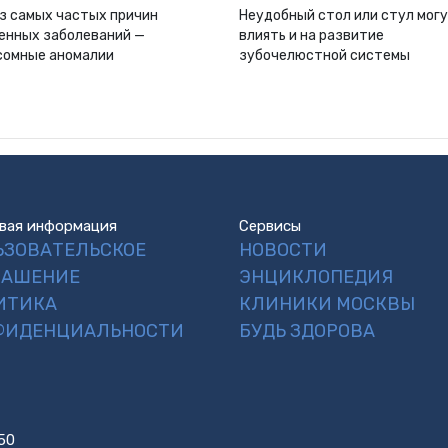
з самых частых причин
Неудобный стол или стул мог
енных заболеваний —
влиять и на развитие
сомные аномалии
зубочелюстной системы
вая информация
Сервисы
ЬЗОВАТЕЛЬСКОЕ
НОВОСТИ
ЛАШЕНИЕ
ЭНЦИКЛОПЕДИЯ
ИТИКА
КЛИНИКИ МОСКВЫ
ФИДЕНЦИАЛЬНОСТИ
БУДЬ ЗДОРОВА
50