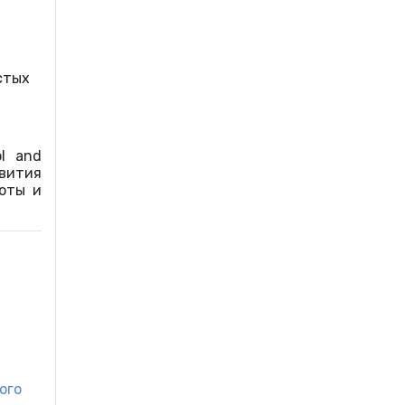
стых
l and
вития
оты и
ого