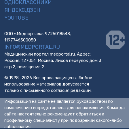
ОДНОКЛАССНИКИ
ЯНДЕКС.ДЗЕН
YOUTUBE
ООО «Медпортал», 9725018548,
1197746500050
INFO@MEDPORTAL.RU
Медицинский портал medportal.ru. Адрес:
Россия, 127051, Москва, Лихов переулок дом 3,
стр.2, помещение 2
© 1998—2026 Все права защищены. Любое
использование материалов допускается
только с письменного согласия редакции.
Информация на сайте не является руководством по
самолечению и представлена для ознакомления. Команда
сайта настоятельно рекомендует обратиться к
профильному специалисту при подозрении какого-либо
заболевания.