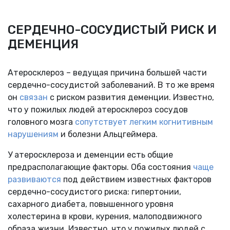
СЕРДЕЧНО-СОСУДИСТЫЙ РИСК И
ДЕМЕНЦИЯ
Атеросклероз – ведущая причина большей части
сердечно-сосудистой заболеваний. В то же время
он
связан
с риском развития деменции. Известно,
что у пожилых людей атеросклероз сосудов
головного мозга
сопутствует
легким когнитивным
нарушениям
и болезни Альцгеймера.
У атеросклероза и деменции есть общие
предрасполагающие факторы. Оба состояния
чаще
развиваются
под действием известных факторов
сердечно-сосудистого риска: гипертонии,
сахарного диабета, повышенного уровня
холестерина в крови, курения, малоподвижного
образа жизни. Известно, что у пожилых людей с