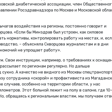
ковской диабетической ассоциации, член Общественног
равлении Росздравнадзора по Москве и Московской обла
рычагов воздействия на регионы, постоянно говорит и
рцова.
«Если бы Минздрав был устроен, как силовое
ть нормативы, контролировать работу на местах, и, ес
оводство, – объясняла Скворцова журналистам и в дни
номочий не упрощает работу».
м. Свои инструкции, например, о требованиях к оснаще
рассылает по регионам регулярно. Но дальше
сукно. А качество не видного из Москвы спецтранспор
азу сотрудника «скорой» и профактивиста из Магаданс
е случаев, особенно на территории области, у нас
лометров. Этот больной лежит на полу в салоне, где 10-
 Но, обращаясь к региональным властям, мы получаем отв