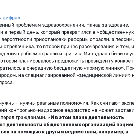
я цифра»
енный проблемам здравоохранения. Начав за здравие,
ли в первый день, который превратился в «общественну
о вероятности приостановки реформы отрасли, а пессим
и стрелочника, то второй принес разочарования и тем, 
уждения проблем отрасли и критика Минздрава были сп
 котором планировалось предложить президенту конкре
вратилось в очередную бесцветную «прямую линию». Пр
народом, на специализированной «медицинской линии» 
проса.
е нужны – нужны реальные полномочия. Как считают эксп
чий контрольно-надзорное ведомство не может застав
 перед гражданами. «
И в этом плане деятельность
 от деятельности общественных организаций пациен
ться за помощью к другим ведомствам, например, в