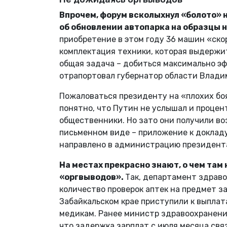
Впрочем,
форум всколыхнул «болото» н
об обновлении автопарка на образцы 
приобретение в этом году 36 машин «ско
комплектация техники, которая выдержит
общая задача – добиться максимально э
отрапортовал губернатор области Влади
Пожаловаться президенту на «плохих бо
понятно, что Путин не услышал и процен
общественники. Но зато они получили во
письменном виде – приложение к доклад
направлено в администрацию президента
На местах прекрасно знают, о чем там
«оргвыводов».
Так, департамент здраво
количество проверок аптек на предмет з
Забайкальском крае приступили к выпла
медикам. Ранее министр здравоохранени
что задержка зарплат с июля месяца свя