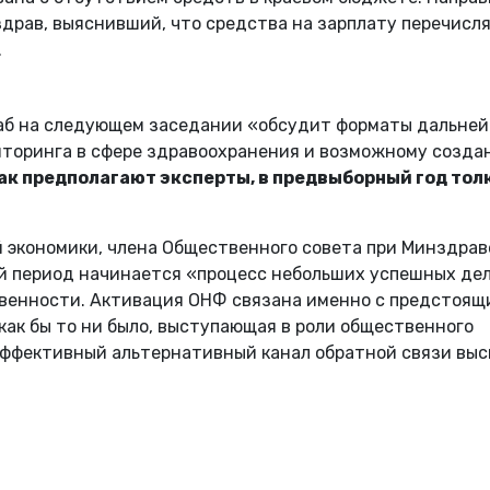
драв, выяснивший, что средства на зарплату перечисл
.
таб на следующем заседании «обсудит форматы дальне
иторинга в сфере здравоохранения и возможному созда
как предполагают эксперты, в предвыборный год толк
 экономики, члена Общественного совета при Минздрав
й период начинается «процесс небольших успешных дел
венности. Активация ОНФ связана именно с предстоящ
 как бы то ни было, выступающая в роли общественного
 эффективный альтернативный канал обратной связи вы