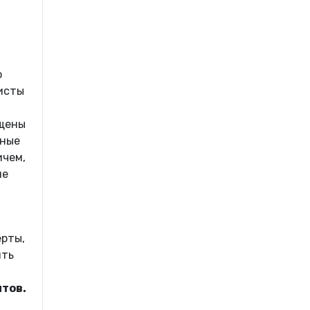
ю
исты
и
ущены
тные
ичем,
не
ерты,
ить
тов.