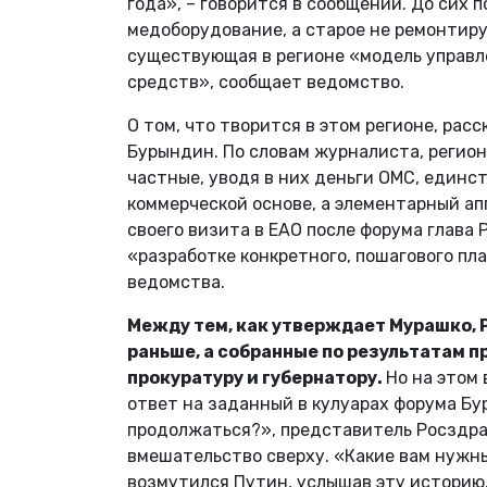
года», – говорится в сообщении. До сих
медоборудование, а старое не ремонтиру
существующая в регионе «модель управ
средств», сообщает ведомство.
О том, что творится в этом регионе, ра
Бурындин. По словам журналиста, регио
частные, уводя в них деньги ОМС, единс
коммерческой основе, а элементарный ап
своего визита в ЕАО после форума глава
«разработке конкретного, пошагового пл
ведомства.
Между тем, как утверждает Мурашко, 
раньше, а собранные по результатам 
прокуратуру и губернатору.
Но на этом
ответ на заданный в кулуарах форума Б
продолжаться?», представитель Росздра
вмешательство сверху. «Какие вам нужны
возмутился Путин, услышав эту историю