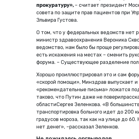
прокуратуру»,
– считает президент Мос
совета по защите прав пациентов при Уп
Эльвира Густова.
О том, что у федеральных ведомств нет 
министр здравоохранения Вероника Скво
ведомство, нам было бы проще регулирова
есть искажения на местах – сменить рук
форума. – Существующее разделение пол
Хорошо проиллюстрировал это и сам фору
«скорой помощи», Минздрав выпускает и 
«рекомендательные письма» ложатся под 
таково, что Путин даже не поверилрасск
областиСергея Зеленкова. «В большинств
транспортировка больного идет до 200 ки
градусов мороза, так как на улице до 60.
нет денег», –рассказал Зеленков.
Не дожидаясь оргвыводов