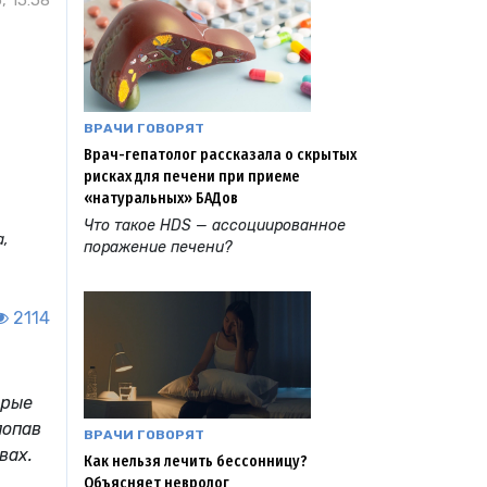
, 15:58
ВРАЧИ ГОВОРЯТ
Врач-гепатолог рассказала о скрытых
рисках для печени при приеме
«натуральных» БАДов
Что такое HDS — ассоциированное
а,
поражение печени?
2114
орые
попав
ВРАЧИ ГОВОРЯТ
вах.
Как нельзя лечить бессонницу?
Объясняет невролог