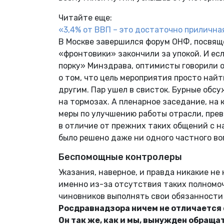
Читайте еще:
«3,4% от ВВП – это достаточно прилична
В Москве завершился форум ОНФ, посвящ
«фронтовики» закончили за упокой. И ес
порку» Минздрава, оптимисты говорили 
о том, что цель мероприятия просто найт
другим. Пар ушел в свисток. Бурные обс
на тормозах. А пленарное заседание, на
меры по улучшению работы отрасли, пре
в отличие от прежних таких общений с 
было решено даже ни одного частного во
Беспомощные контролеры
Указания, наверное, и правда никакие н
именно из-за отсутствия таких полномо
чиновников выполнять свои обязанности
Росдравнадзора ничем не отличается
Он так же, как и мы, вынужден обраща