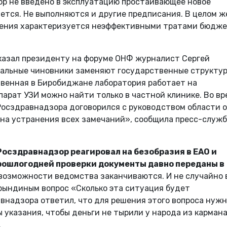
 пор не введено в эксплуатацию простаивающее новое
ется. Не выполняются и другие предписания. В целом ж
ления характеризуется неэффективными тратами бюдж
ссказал президенту на форуме ОНФ журналист Сергей
нальные чиновники заменяют государственные структур
твенная в Биробиджане лаборатория работает на
парат УЗИ можно найти только в частной клинике. Во вр
 Росздравнадзора договорился с руководством области о
ана устранения всех замечаний», сообщила пресс-служ
Росздравнадзор реагировал на безобразия в ЕАО и
прошлогодней проверки документы давно переданы в
 возможности ведомства заканчиваются. И не случайно 
урындиным вопрос «Сколько эта ситуация будет
внадзора ответил, что для решения этого вопроса нуж
 указания, чтобы деньги не тырили у народа из кармана
.