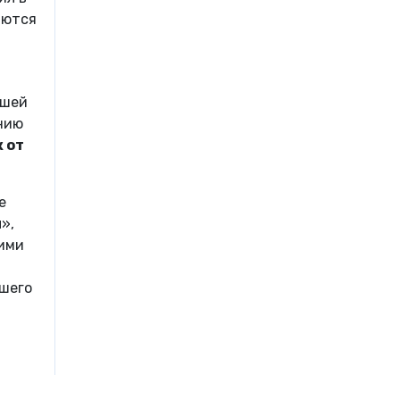
яются
йшей
нию
 от
е
»,
ими
сшего