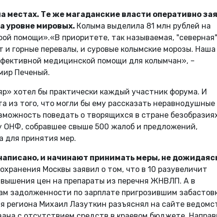
а местах. Те же магаданские власти оперативно за
на уровне мировых.
Колыма выделила 81 млн рублей на
рой помощи».«В приоритете, так называемая, "северная
 и горные перевалы, и суровые колымские морозы. Наша
ффективной медицинской помощи для колымчан», –
мир Печеный.
яр» хотел бы практически каждый участник форума. И
та из того, что могли бы ему рассказать неравнодушные
зможность поведать о творящихся в стране безобразиях
у ОНФ, собравшее свыше 500 жалоб и предложений,
 для принятия мер.
 написано, и начинают принимать меры, не дожидаяс
охранения Москвы заявил о том, что в 10 разувеличит
авышения цен на препараты из перечня ЖНВЛП. А в
там задолженности по зарплате пригрозившим забастов
я региона Михаил Лазуткин разъяснял на сайте ведомс
зана с отсутствием средств в краевом бюджете. Направ