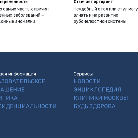
беременности
Отвечает ортодонт
з самых частых причин
Неудобный стол или стул мог
енных заболеваний —
влиять и на развитие
сомные аномалии
зубочелюстной системы
вая информация
Сервисы
ЬЗОВАТЕЛЬСКОЕ
НОВОСТИ
ЛАШЕНИЕ
ЭНЦИКЛОПЕДИЯ
ИТИКА
КЛИНИКИ МОСКВЫ
ФИДЕНЦИАЛЬНОСТИ
БУДЬ ЗДОРОВА