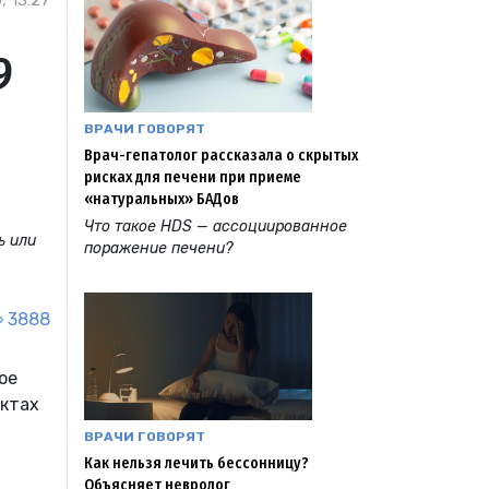
, 13:27
9
ВРАЧИ ГОВОРЯТ
Врач-гепатолог рассказала о скрытых
рисках для печени при приеме
«натуральных» БАДов
Что такое HDS — ассоциированное
ь или
поражение печени?
3888
ое
ектах
ВРАЧИ ГОВОРЯТ
Как нельзя лечить бессонницу?
Объясняет невролог