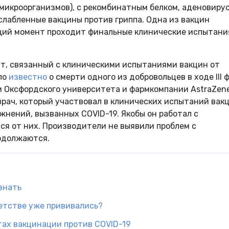
микроорганизмов), с рекомбинатным белком, аденовиру
слабленные вакцины против гриппа. Одна из вакцин
ящий момент проходит финальные клинические испытани
нт, связанный с клиническими испытаниями вакцин от
ало
известно
о смерти одного из добровольцев в ходе III 
и Оксфордского университета и фармкомпании AstraZene
рач, который участвовал в клинических испытаний вак
жнений, вызванных COVID-19. Якобы он работал с
я от них. Производители не выявили проблем с
одолжаются.
знать
детстве уже прививались?
тах вакцинации против COVID-19