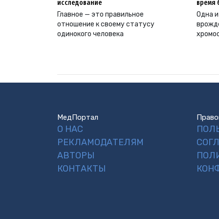
исследование
время 
Главное — это правильное
Одна и
отношение к своему статусу
врожд
одинокого человека
хромо
МедПортал
Право
О НАС
ПОЛ
РЕКЛАМОДАТЕЛЯМ
СОГ
АВТОРЫ
ПОЛ
КОНТАКТЫ
КОН