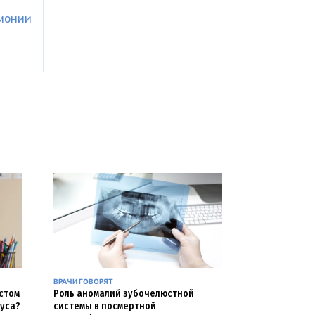
вмонии
ВРАЧИ ГОВОРЯТ
естом
Роль аномалий зубочелюстной
уса?
системы в посмертной