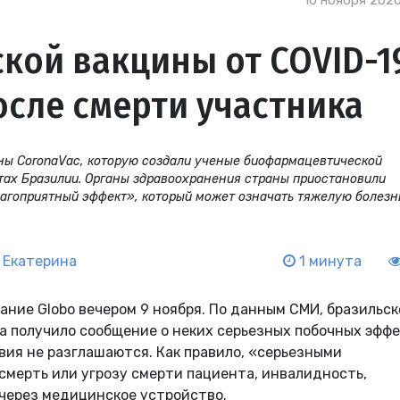
10 ноября 2020
кой вакцины от COVID-1
сле смерти участника
ны CoronaVac, которую создали ученые биофармацевтической
атах Бразилии. Органы здравоохранения страны приостановили
агоприятный эффект», который может означать тяжелую болезн
 Екатерина
1 минута
ание Globo вечером 9 ноября. По данным СМИ, бразильск
sa получило сообщение о неких серьезных побочных эфф
вия не разглашаются. Как правило, «серьезными
мерть или угрозу смерти пациента, инвалидность,
через медицинское устройство.