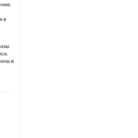
сные,
я в
фазы
ca.
цины в