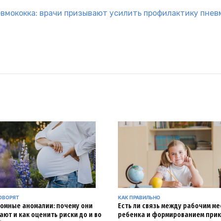
евмококка: врачи призывают усилить профилактику пне
ОВОРЯТ
КАК ПРАВИЛЬНО
омные аномалии: почему они
Есть ли связь между рабочим м
ают и как оценить риски до и во
ребенка и формированием прик