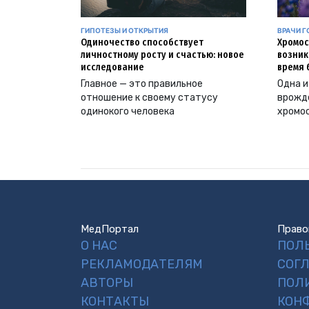
ГИПОТЕЗЫ И ОТКРЫТИЯ
ВРАЧИ Г
Одиночество способствует
Хромос
личностному росту и счастью: новое
возник
исследование
время 
Главное — это правильное
Одна и
отношение к своему статусу
врожд
одинокого человека
хромо
МедПортал
Право
О НАС
ПОЛ
РЕКЛАМОДАТЕЛЯМ
СОГ
АВТОРЫ
ПОЛ
КОНТАКТЫ
КОН