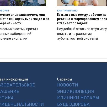
ОВОРЯТ
КАК ПРАВИЛЬНО
омные аномалии: почему они
Есть ли связь между рабочим м
ают и как оценить риски до и во
ребенка и формированием прик
беременности
Отвечает ортодонт
з самых частых причин
Неудобный стол или стул мог
енных заболеваний —
влиять и на развитие
сомные аномалии
зубочелюстной системы
вая информация
Сервисы
ЬЗОВАТЕЛЬСКОЕ
НОВОСТИ
ЛАШЕНИЕ
ЭНЦИКЛОПЕДИЯ
ИТИКА
КЛИНИКИ МОСКВЫ
ФИДЕНЦИАЛЬНОСТИ
БУДЬ ЗДОРОВА