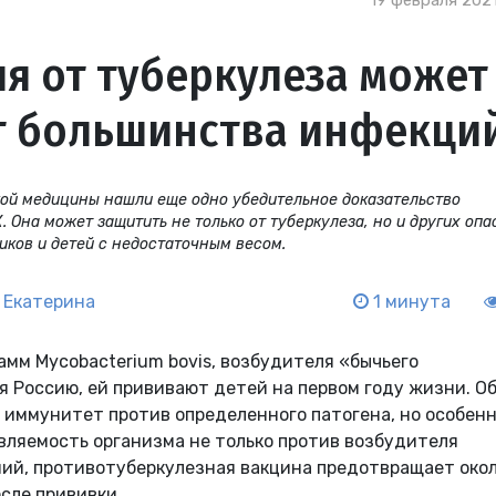
19 февраля 2021
я от туберкулеза может
от большинства инфекци
кой медицины нашли еще одно убедительное доказательство
Она может защитить не только от туберкулеза, но и других оп
ков и детей с недостаточным весом.
 Екатерина
1 минута
м Mycobacterium bovis, возбудителя «бычьего
ая Россию, ей прививают детей на первом году жизни. О
 иммунитет против определенного патогена, но особен
вляемость организма не только против возбудителя
ий, противотуберкулезная вакцина предотвращает око
осле прививки.