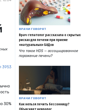
, 10:04
й
ВРАЧИ ГОВОРЯТ
Врач-гепатолог рассказала о скрытых
рисках для печени при приеме
«натуральных» БАДов
асных
Что такое HDS — ассоциированное
поражение печени?
3953
бычно
ность
ВРАЧИ ГОВОРЯТ
ло 30%
Как нельзя лечить бессонницу?
Объясняет невролог