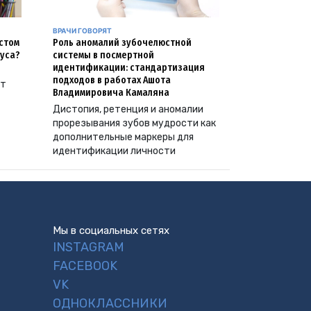
ВРАЧИ ГОВОРЯТ
естом
Роль аномалий зубочелюстной
уса?
системы в посмертной
идентификации: стандартизация
подходов в работах Ашота
ут
Владимировича Камаляна
Дистопия, ретенция и аномалии
прорезывания зубов мудрости как
дополнительные маркеры для
идентификации личности
Мы в социальных сетях
INSTAGRAM
FACEBOOK
VK
ОДНОКЛАССНИКИ