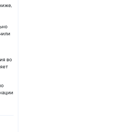
ниже,
ьно
учили
ия во
ляет
но
инации