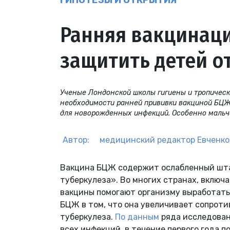
ГИПОТЕЗЫ И ОТКРЫТИЯ
Ранняя вакцинаци
защитить детей 
Ученые Лондонской школы гигиены и тропичес
необходимости ранней прививки вакциной БЦЖ. 
для новорожденных инфекций. Особенно мальчи
Автор:
медицинский редактор
Евченко
Вакцина БЦЖ содержит ослабленный штам
туберкулеза». Во многих странах, включ
вакцины помогают организму выработать
БЦЖ в том, что она увеличивает сопроти
туберкулеза.
По данным
ряда исследован
всех инфекций, в течение первого года п