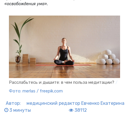
«освобождения ума».
Расслабьтесь и дышите: в чем польза медитации?
/
Фото: merlas / freepik.com
Автор:
медицинский редактор
Евченко Екатерина
3 минуты
38112