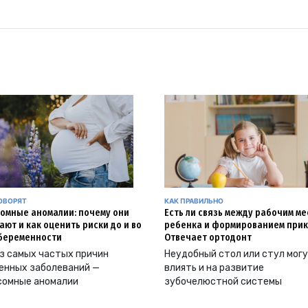
ОВОРЯТ
КАК ПРАВИЛЬНО
омные аномалии: почему они
Есть ли связь между рабочим м
ают и как оценить риски до и во
ребенка и формированием прик
беременности
Отвечает ортодонт
з самых частых причин
Неудобный стол или стул мог
енных заболеваний —
влиять и на развитие
сомные аномалии
зубочелюстной системы