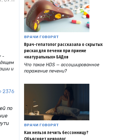
, 09:11
ВРАЧИ ГОВОРЯТ
Врач-гепатолог рассказала о скрытых
рисках для печени при приеме
 -
«натуральных» БАДов
одящем
Что такое HDS — ассоциированное
ации и
поражение печени?
2376
ей по
ние
пути
ВРАЧИ ГОВОРЯТ
Как нельзя лечить бессонницу?
Объясняет невролог