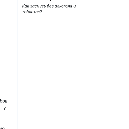
Как заснуть без алкоголя и
таблеток?
бов.
ату
ие