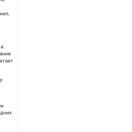
нил,
а.
вание
ватает
у
ты
едних