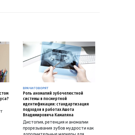
ВРАЧИ ГОВОРЯТ
естом
Роль аномалий зубочелюстной
уса?
системы в посмертной
идентификации: стандартизация
подходов в работах Ашота
ут
Владимировича Камаляна
Дистопия, ретенция и аномалии
прорезывания зубов мудрости как
дополнительные маркеры для