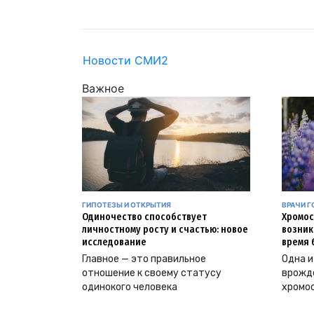
Новости СМИ2
Важное
ГИПОТЕЗЫ И ОТКРЫТИЯ
ВРАЧИ Г
Одиночество способствует
Хромос
личностному росту и счастью: новое
возник
исследование
время 
Главное — это правильное
Одна и
отношение к своему статусу
врожд
одинокого человека
хромо