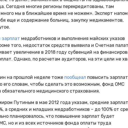
ода. Сегодня многие регионы перекредитованы, там
 много мы в ближайшее время не можем». Эксперт напом
бя еще и содержание больниц, закупку медикаментов,
угое.
 зарплат
медработников и выполнения майских указов
роме того, недостаток средств выявила и Счетная палат
вает увеличение в 2018 году субвенций на финансиро
плат. Однако, по расчетам аудиторов, на эти цели не х
нин на прошлой неделе тоже
пообщеал
повысить зарплат
По его словам, чтобы сделать это возможным, фонд ОМС
 обязательного медицинского страхования.
иром Путиным в мае 2012 года указам, средние зарпла
%, а средних и младших медработников – до 100% от ср
льно планировалось, что повышение зарплат будет
МС, но и из всех источников фонда оплаты труда